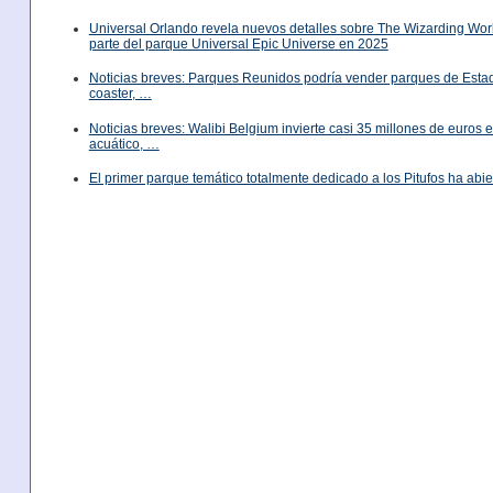
Universal Orlando revela nuevos detalles sobre The Wizarding World
parte del parque Universal Epic Universe en 2025
Noticias breves: Parques Reunidos podría vender parques de Est
coaster, …
Noticias breves: Walibi Belgium invierte casi 35 millones de euros
acuático, …
El primer parque temático totalmente dedicado a los Pitufos ha abie