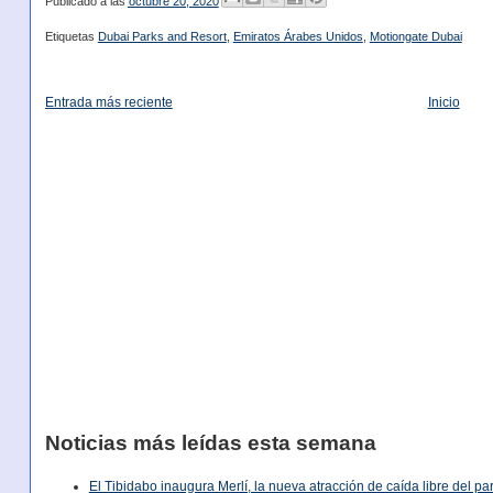
Publicado a las
octubre 20, 2020
Etiquetas
Dubai Parks and Resort
,
Emiratos Árabes Unidos
,
Motiongate Dubai
Entrada más reciente
Inicio
Noticias más leídas esta semana
El Tibidabo inaugura Merlí, la nueva atracción de caída libre del p