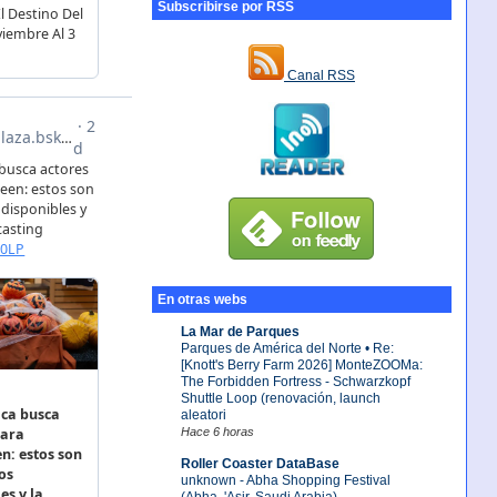
Subscribirse por RSS
Canal RSS
En otras webs
La Mar de Parques
Parques de América del Norte • Re:
[Knott's Berry Farm 2026] MonteZOOMa:
The Forbidden Fortress - Schwarzkopf
Shuttle Loop (renovación, launch
aleatori
Hace 6 horas
Roller Coaster DataBase
unknown - Abha Shopping Festival
(Abha, 'Asir, Saudi Arabia)