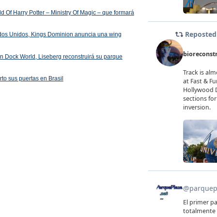
 Of Harry Potter – Ministry Of Magic – que formará
ados Unidos, Kings Dominion anuncia una wing
 en Dock World, Liseberg reconstruirá su parque
rto sus puertas en Brasil