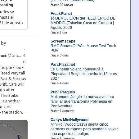
Hace 20 horas
FreakPlanet
🚧 DEMOLICIÓN del TELEFÉRICO DE
MADRID (Estación Casa de Campo) |
Agosto 2026
Hace 1 día
Screamscape
RMC Shows Off Wild Moose Test Track
POV
Hace 3 días
ParcPlaza.net
Le Cinéma Volant, nouveauté à
Plopsaland Belgium, ouvrira le 13 mars
2027
Hace 4 días
Publi Parques
Makamanu Jungle: la nueva aventura
familiar que transforma Polynesia en
PortAventura
Hace 1 semana
Oasys MiniHollywood
MiniHollywood Oasys suelta cinco
carracas europeas para ayudar a salvar
una especie en peligro
Hace 1 semana