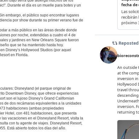
macén bajo tierra que alberga muchos de los
c!”. Durante el día es un muelle para botes y un
in embargo, el público supo encontrar lugares
diencia por show durante su primer verano fue de
modar a más público en las áreas desde donde
siones por noche, extendidas a cuatro el 4 de
onales y jardines en New Orleans Square fueron
 diseño que se ha mantenido hasta hoy.
 en Disney’s Hollywood Studios (por aquel
sort en Florida.
ulares: Disneyland (el parque original de
trito Downtown Disney, que ofrece experiencias
ort son el lujoso Disney’s Grand Californian
es de dos recámaras equivalentes a la unidades
 973 habitaciones (ambas propiedades
ier Hotel, con 481 habitaciones, que presenta
 las vacaciones en el Disneyland Resort, visita la
lta con tu agente de viajes. Disneyland Resort,
955. Está abierto todos los días del año.