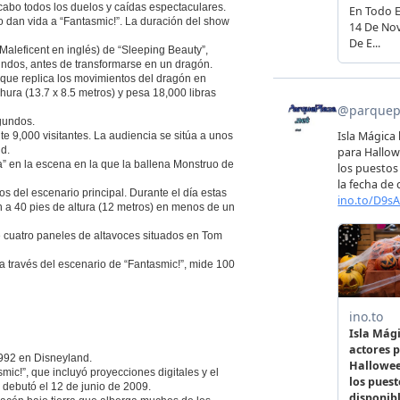
cabo todos los duelos y caídas espectaculares.
 dan vida a “Fantasmic!”. La duración del show
Maleficent en inglés) de “Sleeping Beauty”,
undos, antes de transformarse en un dragón.
que replica los movimientos del dragón en
hura (13.7 x 8.5 metros) y pesa 18,000 libras
gundos.
 9,000 visitantes. La audiencia se sitúa a unos
d.
a” en la escena en la que la ballena Monstruo de
s del escenario principal. Durante el día estas
n a 40 pies de altura (12 metros) en menos de un
e cuatro paneles de altavoces situados en Tom
a través del escenario de “Fantasmic!”, mide 100
1992 en Disneyland.
ic!”, que incluyó proyecciones digitales y el
 debutó el 12 de junio de 2009.