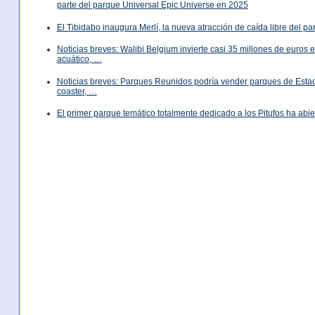
parte del parque Universal Epic Universe en 2025
El Tibidabo inaugura Merlí, la nueva atracción de caída libre del p
Noticias breves: Walibi Belgium invierte casi 35 millones de euros
acuático, …
Noticias breves: Parques Reunidos podría vender parques de Est
coaster, …
El primer parque temático totalmente dedicado a los Pitufos ha abie