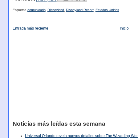
Publicado a las
junio 13, 2017
Etiquetas
comunicado
,
Disneyland
,
Disneyland Resort
,
Estados Unidos
Entrada más reciente
Inicio
Noticias más leídas esta semana
Universal Orlando revela nuevos detalles sobre The Wizarding World