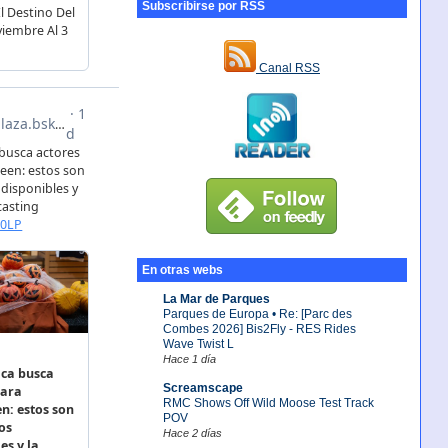
Subscribirse por RSS
Canal RSS
En otras webs
La Mar de Parques
Parques de Europa • Re: [Parc des
Combes 2026] Bis2Fly - RES Rides
Wave Twist L
Hace 1 día
Screamscape
RMC Shows Off Wild Moose Test Track
POV
Hace 2 días