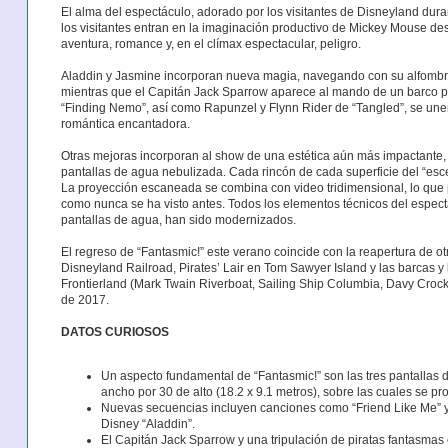
El alma del espectáculo, adorado por los visitantes de Disneyland dur
los visitantes entran en la imaginación productivo de Mickey Mouse d
aventura, romance y, en el clímax espectacular, peligro.
Aladdin y Jasmine incorporan nueva magia, navegando con su alfombr
mientras que el Capitán Jack Sparrow aparece al mando de un barco pi
“Finding Nemo”, así como Rapunzel y Flynn Rider de “Tangled”, se une
romántica encantadora.
Otras mejoras incorporan al show de una estética aún más impactante,
pantallas de agua nebulizada. Cada rincón de cada superficie del “esce
La proyección escaneada se combina con video tridimensional, lo que pe
como nunca se ha visto antes. Todos los elementos técnicos del espectá
pantallas de agua, han sido modernizados.
El regreso de “Fantasmic!” este verano coincide con la reapertura de o
Disneyland Railroad, Pirates’ Lair en Tom Sawyer Island y las barcas y
Frontierland (Mark Twain Riverboat, Sailing Ship Columbia, Davy Crock
de 2017.
DATOS CURIOSOS
Un aspecto fundamental de “Fantasmic!” son las tres pantallas
ancho por 30 de alto (18.2 x 9.1 metros), sobre las cuales se p
Nuevas secuencias incluyen canciones como “Friend Like Me” 
Disney “Aladdin”.
El Capitán Jack Sparrow y una tripulación de piratas fantasmas