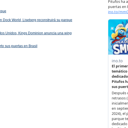
arque
 en Dock World, Liseberg reconstruirá su parque
ados Unidos, Kings Dominion anuncia una wing
rto sus puertas en Brasil