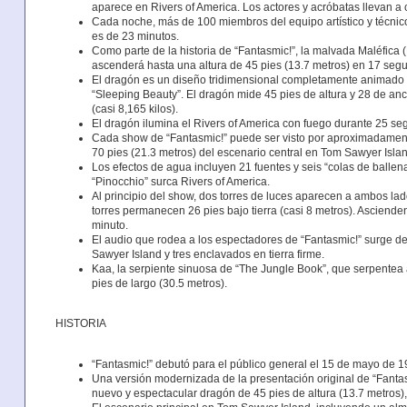
aparece en Rivers of America. Los actores y acróbatas llevan a 
Cada noche, más de 100 miembros del equipo artístico y técnico
es de 23 minutos.
Como parte de la historia de “Fantasmic!”, la malvada Maléfica (
ascenderá hasta una altura de 45 pies (13.7 metros) en 17 seg
El dragón es un diseño tridimensional completamente animado 
“Sleeping Beauty”. El dragón mide 45 pies de altura y 28 de anc
(casi 8,165 kilos).
El dragón ilumina el Rivers of America con fuego durante 25 se
Cada show de “Fantasmic!” puede ser visto por aproximadamente
70 pies (21.3 metros) del escenario central en Tom Sawyer Islan
Los efectos de agua incluyen 21 fuentes y seis “colas de ballen
“Pinocchio” surca Rivers of America.
Al principio del show, dos torres de luces aparecen a ambos lado
torres permanecen 26 pies bajo tierra (casi 8 metros). Asciende
minuto.
El audio que rodea a los espectadores de “Fantasmic!” surge d
Sawyer Island y tres enclavados en tierra firme.
Kaa, la serpiente sinuosa de “The Jungle Book”, que serpentea 
pies de largo (30.5 metros).
HISTORIA
“Fantasmic!” debutó para el público general el 15 de mayo de 
Una versión modernizada de la presentación original de “Fantasm
nuevo y espectacular dragón de 45 pies de altura (13.7 metros),