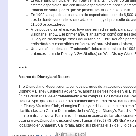
El escenario principal en Tom Sawyer Island, incluyendo un al
efectos especiales, fue construido especialmente para “Fantasmi
“molino de sidra” por el que se pasean los visitantes a la isla.
En 1992 la capacidad estimada de espectadores era de 6,500. S
desde donde ver el show en cada esquina, y el promedio de au
11,000 espectadores.
A los pocos días, el espacio tuvo que ser rediseñado para aco
visionar el show. Ese primer año, “Fantasmic!” contó con tres se
Julio y en Nochevieja. Antes del verano de 1993, las vías peat
rediseñados y convertidos en “terrazas” para visionar el show,
Una versión distinta de “Fantasmic!” debutó en octubre de 1998
entonces llamado Disney-MGM Studios) en Walt Disney World Re
# # #
Acerca de Disneyland Resort
The Disneyland Resort cuenta con dos parques de atracciones espectac
Disney) y Disney California Adventure, además de tres hoteles y el Dis
únicas culinarias, de entretenimiento y de compras. Los hoteles del Res
Hotel & Spa, que cuenta con 948 habitaciones y también 50 habitacion
de Disney Vacation Club; el mágico Disneyland Hotel, que cuenta con
clasificadas con Cuatro Diamantes de la AAA); y el Disney’s Paradise P
una temática playera. Para más información acerca de las atracciones y
página www.DisneylandEspanol.com, llamar al (866) 43-DISNEY o consu
localizado en Anaheim, California, abrió sus puertas el 17 de julio de 1