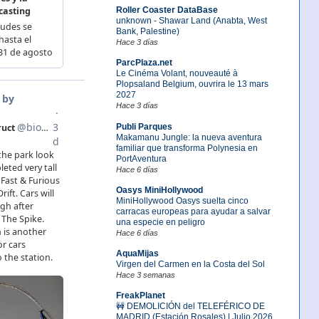
Roller Coaster DataBase
unknown - Shawar Land (Anabta, West
Bank, Palestine)
Hace 3 días
ParcPlaza.net
Le Cinéma Volant, nouveauté à
Plopsaland Belgium, ouvrira le 13 mars
2027
Hace 3 días
Publi Parques
Makamanu Jungle: la nueva aventura
familiar que transforma Polynesia en
PortAventura
Hace 6 días
Oasys MiniHollywood
MiniHollywood Oasys suelta cinco
carracas europeas para ayudar a salvar
una especie en peligro
Hace 6 días
AquaMijas
Virgen del Carmen en la Costa del Sol
Hace 3 semanas
FreakPlanet
🚧 DEMOLICIÓN del TELEFÉRICO DE
MADRID (Estación Rosales) | Julio 2026