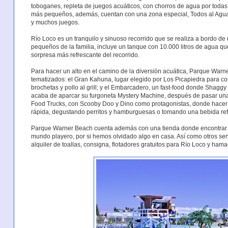
toboganes, repleta de juegos acuáticos, con chorros de agua por todas 
más pequeños, además, cuentan con una zona especial, Todos al Agua
y muchos juegos.
Río Loco es un tranquilo y sinuoso recorrido que se realiza a bordo de u
pequeños de la familia, incluye un tanque con 10.000 litros de agua que
sorpresa más refrescante del recorrido.
Para hacer un alto en el camino de la diversión acuática, Parque Warn
tematizados: el Gran Kahuna, lugar elegido por Los Picapiedra para co
brochetas y pollo al grill; y el Embarcadero, un fast-food donde Shag
acaba de aparcar su furgoneta Mystery Machine, después de pasar una 
Food Trucks, con Scooby Doo y Dino como protagonistas, donde hacer 
rápida, degustando perritos y hamburguesas o tomando una bebida ref
Parque Warner Beach cuenta además con una tienda donde encontrar t
mundo playero, por si hemos olvidado algo en casa. Así como otros ser
alquiler de toallas, consigna, flotadores gratuitos para Río Loco y hama