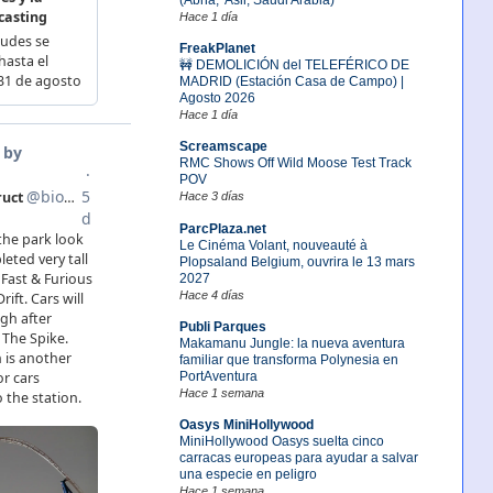
Hace 1 día
FreakPlanet
🚧 DEMOLICIÓN del TELEFÉRICO DE
MADRID (Estación Casa de Campo) |
Agosto 2026
Hace 1 día
Screamscape
RMC Shows Off Wild Moose Test Track
POV
Hace 3 días
ParcPlaza.net
Le Cinéma Volant, nouveauté à
Plopsaland Belgium, ouvrira le 13 mars
2027
Hace 4 días
Publi Parques
Makamanu Jungle: la nueva aventura
familiar que transforma Polynesia en
PortAventura
Hace 1 semana
Oasys MiniHollywood
MiniHollywood Oasys suelta cinco
carracas europeas para ayudar a salvar
una especie en peligro
Hace 1 semana