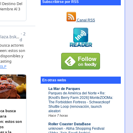
Subscribirse por RSS
Canal RSS
En otras webs
La Mar de Parques
Parques de América del Norte • Re:
[Knott's Berry Farm 2026] MonteZOOMa:
The Forbidden Fortress - Schwarzkopf
Shuttle Loop (renovación, launch
aleatori
Hace 7 horas
Roller Coaster DataBase
unknown - Abha Shopping Festival
(Abha, 'Asir, Saudi Arabia)