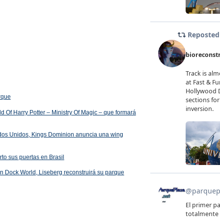
arque
 Of Harry Potter – Ministry Of Magic – que formará
ados Unidos, Kings Dominion anuncia una wing
rto sus puertas en Brasil
 en Dock World, Liseberg reconstruirá su parque