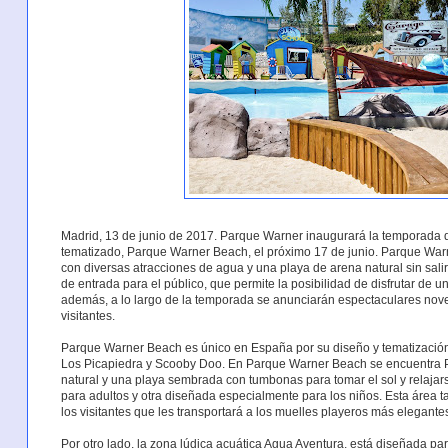
Madrid, 13 de junio de 2017. Parque Warner inaugurará la temporada d
tematizado, Parque Warner Beach, el próximo 17 de junio. Parque Wa
con diversas atracciones de agua y una playa de arena natural sin sal
de entrada para el público, que permite la posibilidad de disfrutar d
además, a lo largo de la temporada se anunciarán espectaculares nove
visitantes.
Parque Warner Beach es único en España por su diseño y tematización
Los Picapiedra y Scooby Doo. En Parque Warner Beach se encuentra P
natural y una playa sembrada con tumbonas para tomar el sol y relajar
para adultos y otra diseñada especialmente para los niños. Esta área 
los visitantes que les transportará a los muelles playeros más elegantes
Por otro lado, la zona lúdica acuática Agua Aventura, está diseñada pa