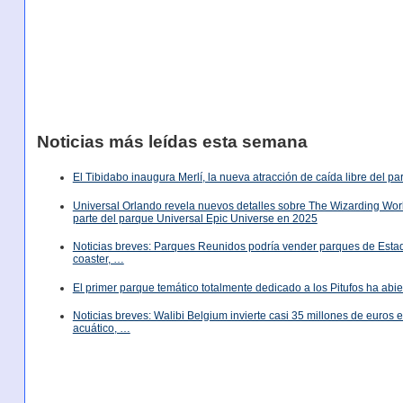
Noticias más leídas esta semana
El Tibidabo inaugura Merlí, la nueva atracción de caída libre del p
Universal Orlando revela nuevos detalles sobre The Wizarding World
parte del parque Universal Epic Universe en 2025
Noticias breves: Parques Reunidos podría vender parques de Est
coaster, …
El primer parque temático totalmente dedicado a los Pitufos ha abie
Noticias breves: Walibi Belgium invierte casi 35 millones de euros
acuático, …