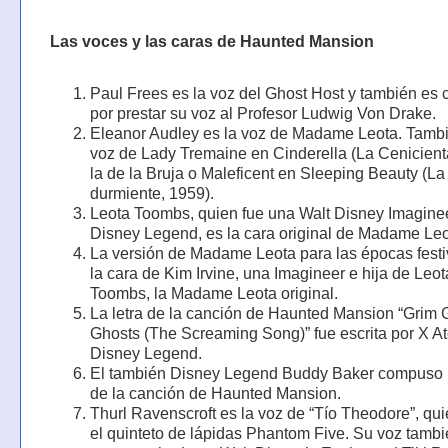
Las voces y las caras de Haunted Mansion
Paul Frees es la voz del Ghost Host y también es
por prestar su voz al Profesor Ludwig Von Drake.
Eleanor Audley es la voz de Madame Leota. Tambi
voz de Lady Tremaine en Cinderella (La Cenicient
la de la Bruja o Maleficent en Sleeping Beauty (La
durmiente, 1959).
Leota Toombs, quien fue una Walt Disney Imaginee
Disney Legend, es la cara original de Madame Leo
La versión de Madame Leota para las épocas fest
la cara de Kim Irvine, una Imagineer e hija de Leot
Toombs, la Madame Leota original.
La letra de la canción de Haunted Mansion “Grim 
Ghosts (The Screaming Song)” fue escrita por X At
Disney Legend.
El también Disney Legend Buddy Baker compuso 
de la canción de Haunted Mansion.
Thurl Ravenscroft es la voz de “Tío Theodore”, qui
el quinteto de lápidas Phantom Five. Su voz tamb