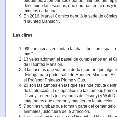
pequeños, acompañados por un miembro del repa
describiría las escenas, que durarían entre dos y t
minutos cada una.
En 2016, Marvel Comics debutó la serie de cómic
“Haunted Mansion”.
Las cifras
999 fantasmas encantan la atracción, con espacio
más”.
13 velas adornan el pastel de cumpleaños en el G
de Haunted Mansion.
3 fantasmas que viajan a dedo esperan que algui
detenga para poder salir de Haunted Mansion: Ez
el Profesor Phineas Plump y Gus.
20 son las tumbas en las que se rinde tribute dentr
de la atracción. Los epitafios de las tumbas home
Disney Legends (o Leyendas de Disney) y Walt D
Imagineers que crearon y mantienen la atracción.
7 son las tumbas que forman parte del cementerio
animales justo fuera de la atracción.
1 es la exhibición única en Disneyland Park, “Ha