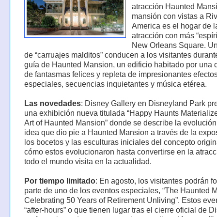
atracción Haunted Mansi
mansión con vistas a Riv
America es el hogar de l
atracción con más “espíri
New Orleans Square. Un
de “carruajes malditos” conducen a los visitantes duran
guía de Haunted Mansion, un edificio habitado por una 
de fantasmas felices y repleta de impresionantes efecto
especiales, secuencias inquietantes y música etérea.
Las novedades
: Disney Gallery en Disneyland Park pr
una exhibición nueva titulada “Happy Haunts Materializ
Art of Haunted Mansion” donde se describe la evolución
idea que dio pie a Haunted Mansion a través de la expo
los bocetos y las esculturas iniciales del concepto origin
cómo estos evolucionaron hasta convertirse en la atrac
todo el mundo visita en la actualidad.
Por tiempo limitado
: En agosto, los visitantes podrán f
parte de uno de los eventos especiales, “The Haunted 
Celebrating 50 Years of Retirement Unliving”. Estos eve
“after-hours” o que tienen lugar tras el cierre oficial de 