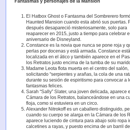
Fantasmas y personajes de la Mansión
El Hatbox Ghost o Fantasma del Sombrerero formó
Haunted Mansion cuando esta abrió sus puertas. 
después desapareció misteriosamente, solo para
reaparecer en 2015, justo a tiempo para celebrar e
aniversario de Disneyland.
Constance es la novia que nunca se pone roja y q
perlas por docenas y está armada. Constance est
localizada en el ático y también aparece en el Pa
los Retratos justo encima de la tumba de su marid
Madame Leota flota muerta en el centro del salón,
solicitando “serpientes y arañas, la cola de una rat
durante su sesión de espiritismo para convocar a l
fantasmas felices.
Sarah “Sally” Slater, una joven delicada, aparece e
Cámara de los Retratos, balanceándose en una c
floja, como si estuviera en un circo.
Alexander Nitrokoff es un caballero distinguido, pe
cuando su cuerpo se alarga en la Cámara de los R
aparece luciendo de cintura para abajo solo ropa in
calcetines a rayas, y puesto encima de un barril d