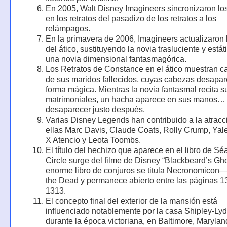
En 2005, Walt Disney Imagineers sincronizaron lo
en los retratos del pasadizo de los retratos a los
relámpagos.
En la primavera de 2006, Imagineers actualizaron
del ático, sustituyendo la novia trasluciente y estát
una novia dimensional fantasmagórica.
Los Retratos de Constance en el ático muestran c
de sus maridos fallecidos, cuyas cabezas desapa
forma mágica. Mientras la novia fantasmal recita s
matrimoniales, un hacha aparece en sus manos…
desaparecer justo después.
Varias Disney Legends han contribuido a la atracci
ellas Marc Davis, Claude Coats, Rolly Crump, Yal
X Atencio y Leota Toombs.
El título del hechizo que aparece en el libro de S
Circle surge del filme de Disney “Blackbeard’s Gho
enorme libro de conjuros se titula Necronomicon
the Dead y permanece abierto entre las páginas 1
1313.
El concepto final del exterior de la mansión está
influenciado notablemente por la casa Shipley-Lyd
durante la época victoriana, en Baltimore, Marylan