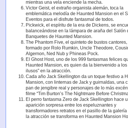
mientras una vela enciende la mecha.
Victor Geist, el extraño organista alemán, toca la
emblemática melodía de Haunted Mansion en el S
Eventos para el disfrute fantasmal de todos.
Pickwick, el espíritu de la era de Dickens, se encu
balanceándose en la lámpara de araña del Salón 
Banquetes de Haunted Mansion.
The Phantom Five, el quinteto de bustos cantores,
formado por Rolo Rumkin, Uncle Theodore, Cousi
Algernon, Ned Nub y Phineas Pock.
El Ghost Host, uno de los 999 fantasmas felices qu
Haunted Mansion, es quien da la bienvenido a los
ilusos” en la atracción.
Cada año Jack Skellington da un toque festivo a 
Mansion, con linternas de Jack y guirnaldas, una 
pan de jengibre real y personajes de lo más excént
filme “Tim Burton’s The Nightmare Before Christma
El perro fantasma Zero de Jack Skellington hace 
aparición sorpresa entre los espeluznantes y
transformadores retratos en el pasillo de la galerí
la atracción se transforma en Haunted Mansion Ho