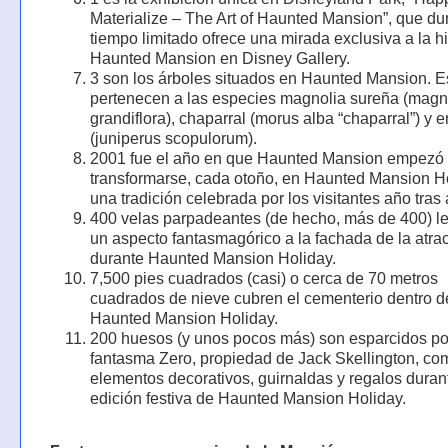
Materialize – The Art of Haunted Mansion”, que du
tiempo limitado ofrece una mirada exclusiva a la hi
Haunted Mansion en Disney Gallery.
3 son los árboles situados en Haunted Mansion. E
pertenecen a las especies magnolia sureña (magn
grandiflora), chaparral (morus alba “chaparral”) y 
(juniperus scopulorum).
2001 fue el año en que Haunted Mansion empezó
transformarse, cada otoño, en Haunted Mansion Ho
una tradición celebrada por los visitantes año tras
400 velas parpadeantes (de hecho, más de 400) le
un aspecto fantasmagórico a la fachada de la atra
durante Haunted Mansion Holiday.
7,500 pies cuadrados (casi) o cerca de 70 metros
cuadrados de nieve cubren el cementerio dentro d
Haunted Mansion Holiday.
200 huesos (y unos pocos más) son esparcidos por
fantasma Zero, propiedad de Jack Skellington, co
elementos decorativos, guirnaldas y regalos duran
edición festiva de Haunted Mansion Holiday.