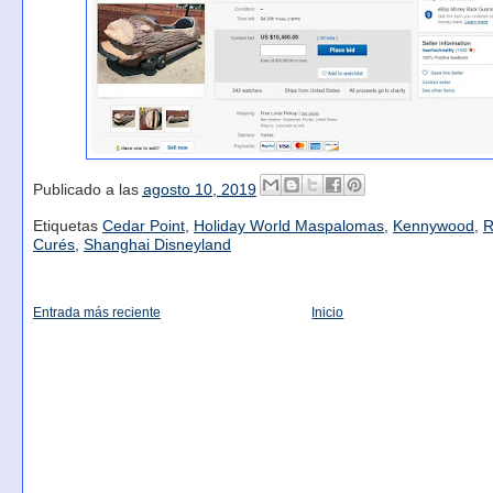
Publicado a las
agosto 10, 2019
Etiquetas
Cedar Point
,
Holiday World Maspalomas
,
Kennywood
,
R
Curés
,
Shanghai Disneyland
Entrada más reciente
Inicio