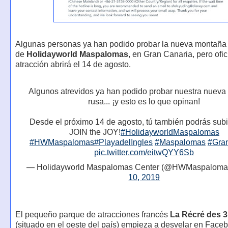
Algunas personas ya han podido probar la nueva montaña r
de
Holidayworld Maspalomas
, en Gran Canaria, pero ofic
atracción abrirá el 14 de agosto.
Algunos atrevidos ya han podido probar nuestra nuev
rusa... ¡y esto es lo que opinan!
Desde el próximo 14 de agosto, tú también podrás subir
JOIN the JOY!
#HolidayworldMaspalomas
#HWMaspalomas
#PlayadelIngles
#Maspalomas
#Gra
pic.twitter.com/eitwQYY6Sb
— Holidayworld Maspalomas Center (@HWMaspaloma
10, 2019
El pequeño parque de atracciones francés
La Récré des 
(situado en el oeste del país) empieza a desvelar en Face