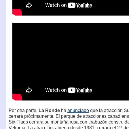
Por otra parte,
La Ronde
ha
anunciado
que la atracción 
cerrará próximamente. El parque de atracciones canadiens
Six Flags cerrará su montaña rusa con tirabuzón construid
Vekoma. La atracción, abierta desde 1981, cerrará el 27 d