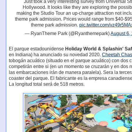
Just took a very interesting survey from Universal S
Hollywood. It looks like they are exploring the possibi
making the Studio Tour an up-charge attraction not incl
theme park admission. Prices would range from $40-$95
theme park admission.
pic.twitter.com/vz49r5MA
— RyanTheme Park (@Ryanthemepark)
August 6,
El parque estadounidense
Holiday World & Splashin' Saf
en Indiana) ha anunciado su novedad 2020.
Cheetah Cha
tobogán acuático (situado en el parque acuático) con dos c
competirán entre si (en un momento se cruzarán y en dos
las embarcaciones irán de manera paralela). Sera la tercer
coaster del parque. El fabricante es la empresa canadiense
La longitud total será de 518 metros.