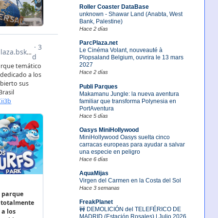
Roller Coaster DataBase
unknown - Shawar Land (Anabta, West
Bank, Palestine)
Hace 2 días
ParcPlaza.net
Le Cinéma Volant, nouveauté à
Plopsaland Belgium, ouvrira le 13 mars
2027
Hace 2 días
Publi Parques
Makamanu Jungle: la nueva aventura
familiar que transforma Polynesia en
PortAventura
Hace 5 días
Oasys MiniHollywood
MiniHollywood Oasys suelta cinco
carracas europeas para ayudar a salvar
una especie en peligro
Hace 6 días
AquaMijas
Virgen del Carmen en la Costa del Sol
Hace 3 semanas
FreakPlanet
🚧 DEMOLICIÓN del TELEFÉRICO DE
MADRID (Estación Rosales) | Julio 2026