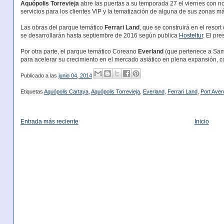
Aquópolis Torrevieja
abre las puertas a su temporada 27 el viernes con n
servicios para los clientes VIP y la tematización de alguna de sus zonas 
Las obras del parque temático
Ferrari Land
, que se construirá en el resort
se desarrollarán hasta septiembre de 2016 según publica
Hosteltur
. El pr
Por otra parte, el parque temático Coreano
Everland
(que pertenece a Sams
para acelerar su crecimiento en el mercado asiático en plena expansión, 
Publicado a las
junio 04, 2014
Etiquetas
Aquópolis Cartaya
,
Aquópolis Torrevieja
,
Everland
,
Ferrari Land
,
Port Aven
Entrada más reciente
Inicio