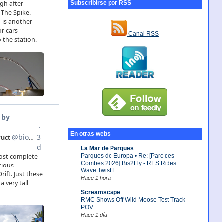
Subscribirse por RSS
Canal RSS
En otras webs
La Mar de Parques
Parques de Europa • Re: [Parc des
Combes 2026] Bis2Fly - RES Rides
Wave Twist L
Hace 1 hora
Screamscape
RMC Shows Off Wild Moose Test Track
POV
Hace 1 día