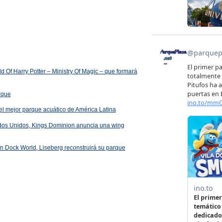
 Of Harry Potter – Ministry Of Magic – que formará
arque
el mejor parque acuático de América Latina
ados Unidos, Kings Dominion anuncia una wing
 en Dock World, Liseberg reconstruirá su parque