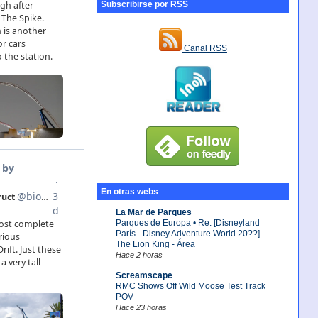
Subscribirse por RSS
Canal RSS
En otras webs
La Mar de Parques
Parques de Europa • Re: [Disneyland
París - Disney Adventure World 20??]
The Lion King - Área
Hace 2 horas
Screamscape
RMC Shows Off Wild Moose Test Track
POV
Hace 23 horas