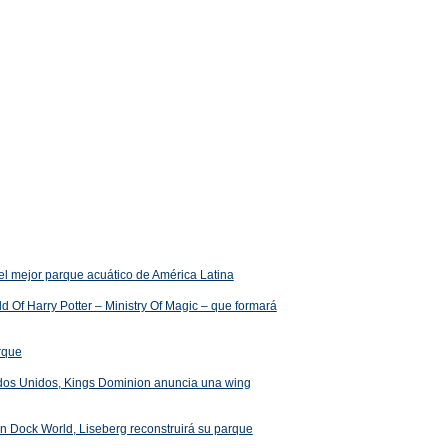
el mejor parque acuático de América Latina
 Of Harry Potter – Ministry Of Magic – que formará
arque
ados Unidos, Kings Dominion anuncia una wing
 en Dock World, Liseberg reconstruirá su parque