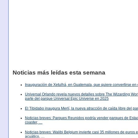
Noticias más leídas esta semana
Inauguración de Xetulhá, en Guatemala, que quiere convertirse en 
Universal Orlando revela nuevos detalles sobre The Wizarding World
parte del parque Universal Epic Universe en 2025
El Tibidabo inaugura Merlí, la nueva atracción de caída libre del p
Noticias breves: Parques Reunidos podría vender parques de Est
coaster, …
Noticias breves: Walibi Belgium invierte casi 35 millones de euros
acuático, …