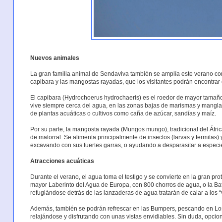
Nuevos animales
La gran familia animal de Sendaviva también se amplía este verano con
capibara y las mangostas rayadas, que los visitantes podrán encontrar e
El capibara (Hydrochoerus hydrochaeris) es el roedor de mayor tama
vive siempre cerca del agua, en las zonas bajas de marismas y manglar
de plantas acuáticas o cultivos como caña de azúcar, sandías y maíz.
Por su parte, la mangosta rayada (Mungos mungo), tradicional del Áfri
de matorral. Se alimenta principalmente de insectos (larvas y termitas)
excavando con sus fuertes garras, o ayudando a desparasitar a espec
Atracciones acuáticas
Durante el verano, el agua toma el testigo y se convierte en la gran pro
mayor Laberinto del Agua de Europa, con 800 chorros de agua, o la Batal
refugiándose detrás de las lanzaderas de agua tratarán de calar a los “
Además, también se podrán refrescar en las Bumpers, pescando en Lo
relajándose y disfrutando con unas vistas envidiables. Sin duda, opcio