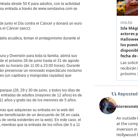
ntrada desde 50 € para adultos, con la actividad
a su entrada a través de www.sendaviva.com se
e junio el Día contra el Cáncer y donará un euro
a el Cáncer (aecc).
talla acuática, toman el protagonismo durante el
ra y Diversión para toda la familia, abrirá sus
de el próximo 28 de junio hasta el 31 de agosto
do su horario (de 11.00 a 23.00 horas). Durante
drán presenciar un renovado espectáculo nocturno
les (un capibara y mangostas rayadas) que
parque (28, 29 y 30 de junio, y todos los días de
las entradas de adultos (mayores de 12 años) es de
 11 años y gratis las de los menores de 5 años.
nas que adquieran su entrada en la web del
e beneficiarán de un descuento de 5€ en cada
 de venta existentes en la web). En este caso, el
, mientras que la entrada de los niños (de 5 a 11