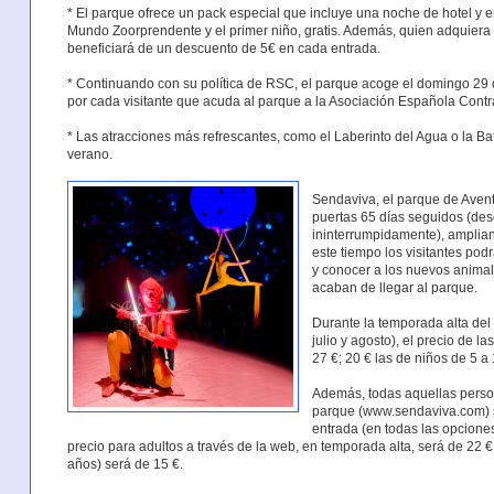
* El parque ofrece un pack especial que incluye una noche de hotel y e
Mundo Zoorprendente y el primer niño, gratis. Además, quien adquier
beneficiará de un descuento de 5€ en cada entrada.
* Continuando con su política de RSC, el parque acoge el domingo 29 d
por cada visitante que acuda al parque a la Asociación Española Contr
* Las atracciones más refrescantes, como el Laberinto del Agua o la Ba
verano.
Sendaviva, el parque de Aventu
puertas 65 días seguidos (des
ininterrumpidamente), amplian
este tiempo los visitantes po
y conocer a los nuevos anima
acaban de llegar al parque.
Durante la temporada alta del 
julio y agosto), el precio de 
27 €; 20 € las de niños de 5 a
Además, todas aquellas perso
parque (www.sendaviva.com) s
entrada (en todas las opciones
precio para adultos a través de la web, en temporada alta, será de 22 €
años) será de 15 €.