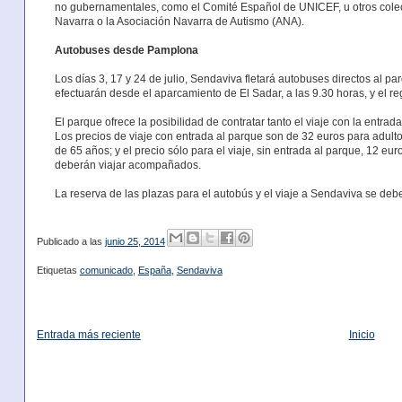
no gubernamentales, como el Comité Español de UNICEF, u otros colec
Navarra o la Asociación Navarra de Autismo (ANA).
Autobuses desde Pamplona
Los días 3, 17 y 24 de julio, Sendaviva fletará autobuses directos al 
efectuarán desde el aparcamiento de El Sadar, a las 9.30 horas, y el re
El parque ofrece la posibilidad de contratar tanto el viaje con la entra
Los precios de viaje con entrada al parque son de 32 euros para adult
de 65 años; y el precio sólo para el viaje, sin entrada al parque, 12 e
deberán viajar acompañados.
La reserva de las plazas para el autobús y el viaje a Sendaviva se deb
Publicado a las
junio 25, 2014
Etiquetas
comunicado
,
España
,
Sendaviva
Entrada más reciente
Inicio