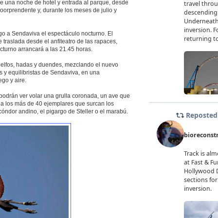
 una noche de hotel y entrada al parque, desde
oorprendente y, durante los meses de julio y
go a Sendaviva el espectáculo nocturno. El
 traslada desde el anfiteatro de las rapaces,
cturno arrancará a las 21.45 horas.
n elfos, hadas y duendes, mezclando el nuevo
s y equilibristas de Sendaviva, en una
go y aire.
 podrán ver volar una grulla coronada, un ave que
 a los más de 40 ejemplares que surcan los
cóndor andino, el pigargo de Steller o el marabú.