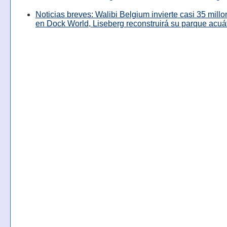
Noticias breves: Walibi Belgium invierte casi 35 mill
en Dock World, Liseberg reconstruirá su parque acuá