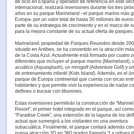
de ocio en España y operador de referencia en este sect
internacional, realizará inversiones durante los tres pró
años en su parque Marineland –el parque marino más g
Europa- por un valor total de hasta 30 millones de euro
parte de su estrategia de crecimiento y en el marco de s
para la mejora constante de su actual oferta de parques.
Marineland, propiedad de Parques Reunidos desde 200
situado en Antibes, se ha convertido en la atracción más
de la Costa Azul. Actualmente está formado por cuatro 
diferentes que incluyen el parque marino (Marineland), 
acuático (Aquasplash), un minigolf (Adventure Golf) y u
de entrenamiento infantil (Kids Island). Además, es el ú
parque de Europa continental que cuenta con orcas ent
habitantes y que permite vivir la experiencia de nadar c
delfines o bucear con tiburones.
Estas inversiones permitirán la construcción de “Marine
Resort”, el primer hotel integrado en el parque, así com
“Paradise Creek”, una extensión de la laguna de los del
actual que sumergirá a los visitantes en una aventura
subacuática. Finalmente, el parque contará además con
nueva atracción 3D en 360 grados llamada “La odisea d