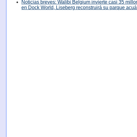
Noticias breves: Walibi Belgium invierte casi 35 mill
en Dock World, Liseberg reconstruirá su parque acuá