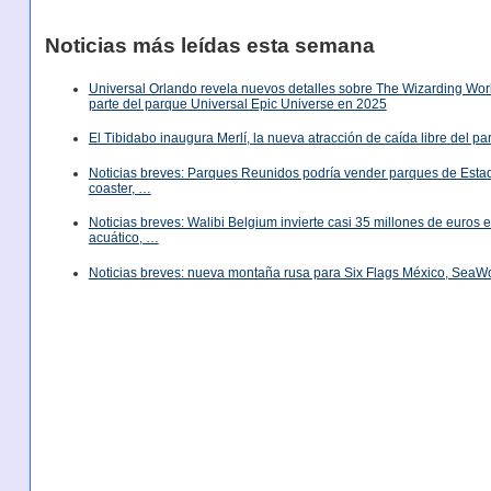
Noticias más leídas esta semana
Universal Orlando revela nuevos detalles sobre The Wizarding World
parte del parque Universal Epic Universe en 2025
El Tibidabo inaugura Merlí, la nueva atracción de caída libre del p
Noticias breves: Parques Reunidos podría vender parques de Est
coaster, …
Noticias breves: Walibi Belgium invierte casi 35 millones de euros
acuático, …
Noticias breves: nueva montaña rusa para Six Flags México, SeaW