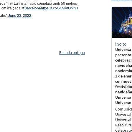
2024! 🎉 La instal·lació comptarà amb 50 metres
25 cm d'alçada.
#Barcelona
https://t.co/5OvIvrOMNT
dabo)
June 23, 2022
Entrada antigua