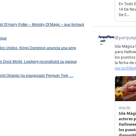
 Of Harry Potter – Ministry Of Magic – que formará
arque
ados Unidos, Kings Dominion anuncia una wing
 en Dock World, Liseberg reconstruirá su parque
orld Orlando ha inaugurado Penguin Trek, …