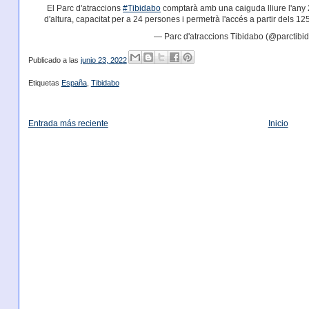
El Parc d'atraccions
#Tibidabo
comptarà amb una caiguda lliure l'any 
d'altura, capacitat per a 24 persones i permetrà l'accés a partir dels 1
— Parc d'atraccions Tibidabo (@parctibi
Publicado a las
junio 23, 2022
Etiquetas
España
,
Tibidabo
Entrada más reciente
Inicio