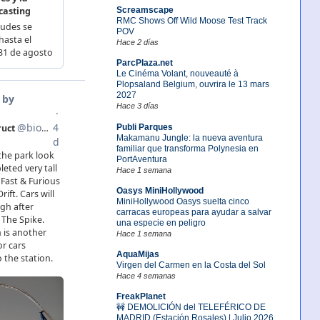
Screamscape
RMC Shows Off Wild Moose Test Track
POV
Hace 2 días
ParcPlaza.net
Le Cinéma Volant, nouveauté à
Plopsaland Belgium, ouvrira le 13 mars
2027
Hace 3 días
Publi Parques
Makamanu Jungle: la nueva aventura
familiar que transforma Polynesia en
PortAventura
Hace 1 semana
Oasys MiniHollywood
MiniHollywood Oasys suelta cinco
carracas europeas para ayudar a salvar
una especie en peligro
Hace 1 semana
AquaMijas
Virgen del Carmen en la Costa del Sol
Hace 4 semanas
FreakPlanet
🚧 DEMOLICIÓN del TELEFÉRICO DE
MADRID (Estación Rosales) | Julio 2026