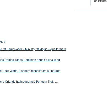
arque
 Of Harry Potter – Ministry Of Magic – que formará
ados Unidos, Kings Dominion anuncia una wing
 en Dock World, Liseberg reconstruirá su parque
orld Orlando ha inaugurado Penguin Trek, …