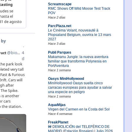
Screamscape
RMC Shows Off Wild Moose Test Track
POV
Hace 2 días
ParcPlaza.net
Le Cinéma Volant, nouveauté à
Plopsaland Belgium, ouvrira le 13 mars
2027
Hace 3 días
Publi Parques
Makamanu Jungle: la nueva aventura
familiar que transforma Polynesia en
PortAventura
Hace 1 semana
Oasys MiniHollywood
MiniHollywood Oasys suelta cinco
carracas europeas para ayudar a salvar
una especie en peligro
Hace 1 semana
AquaMijas
Virgen del Carmen en la Costa del Sol
Hace 4 semanas
FreakPlanet
🚧 DEMOLICIÓN del TELEFÉRICO DE
MADRID (Estación Rosales) | Julio 2026