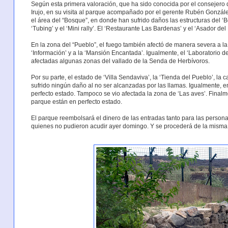
Según esta primera valoración, que ha sido conocida por el consejero
Irujo, en su visita al parque acompañado por el gerente Rubén Gonzále
el área del “Bosque”, en donde han sufrido daños las estructuras del ‘Bob
‘Tubing’ y el ‘Mini rally’. El ‘Restaurante Las Bardenas’ y el ‘Asador de
En la zona del “Pueblo”, el fuego también afectó de manera severa a la 
‘Información’ y a la ‘Mansión Encantada’. Igualmente, el ‘Laboratorio d
afectadas algunas zonas del vallado de la Senda de Herbívoros.
Por su parte, el estado de ‘Villa Sendaviva’, la ‘Tienda del Pueblo’, la c
sufrido ningún daño al no ser alcanzadas por las llamas. Igualmente, e
perfecto estado. Tampoco se vio afectada la zona de ‘Las aves’. Finalme
parque están en perfecto estado.
El parque reembolsará el dinero de las entradas tanto para las perso
quienes no pudieron acudir ayer domingo. Y se procederá de la misma