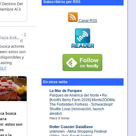
Subscribirse por RSS
Canal RSS
En otras webs
La Mar de Parques
Parques de América del Norte • Re:
[Knott's Berry Farm 2026] MonteZOOMa:
The Forbidden Fortress - Schwarzkopf
Shuttle Loop (renovación, launch
aleatori
Hace 6 horas
Roller Coaster DataBase
unknown - Abha Shopping Festival
(Abha, 'Asir, Saudi Arabia)