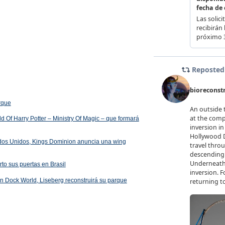
arque
 Of Harry Potter – Ministry Of Magic – que formará
ados Unidos, Kings Dominion anuncia una wing
rto sus puertas en Brasil
 en Dock World, Liseberg reconstruirá su parque