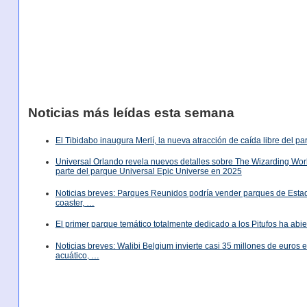
Noticias más leídas esta semana
El Tibidabo inaugura Merlí, la nueva atracción de caída libre del p
Universal Orlando revela nuevos detalles sobre The Wizarding World
parte del parque Universal Epic Universe en 2025
Noticias breves: Parques Reunidos podría vender parques de Est
coaster, …
El primer parque temático totalmente dedicado a los Pitufos ha abie
Noticias breves: Walibi Belgium invierte casi 35 millones de euros
acuático, …