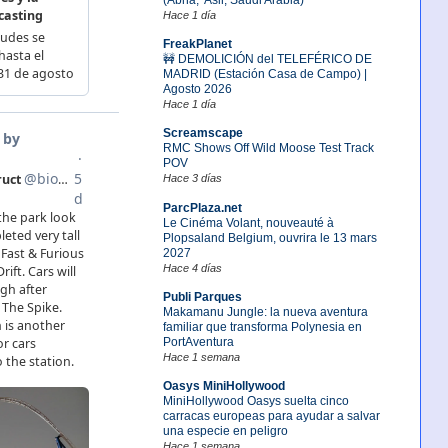
Hace 1 día
FreakPlanet
🚧 DEMOLICIÓN del TELEFÉRICO DE
MADRID (Estación Casa de Campo) |
Agosto 2026
Hace 1 día
Screamscape
RMC Shows Off Wild Moose Test Track
POV
Hace 3 días
ParcPlaza.net
Le Cinéma Volant, nouveauté à
Plopsaland Belgium, ouvrira le 13 mars
2027
Hace 4 días
Publi Parques
Makamanu Jungle: la nueva aventura
familiar que transforma Polynesia en
PortAventura
Hace 1 semana
Oasys MiniHollywood
MiniHollywood Oasys suelta cinco
carracas europeas para ayudar a salvar
una especie en peligro
Hace 1 semana