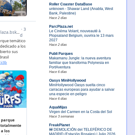
Roller Coaster DataBase
unknown - Shawar Land (Anabta, West
Bank, Palestine)
Hace 2 días
ParcPlaza.net
Le Cinéma Volant, nouveauté à
Plopsaland Belgium, ouvrira le 13 mars
2027
Hace 2 días
Publi Parques
Makamanu Jungle: la nueva aventura
familiar que transforma Polynesia en
PortAventura
Hace 6 días
Oasys MiniHollywood
MiniHollywood Oasys suelta cinco
carracas europeas para ayudar a salvar
una especie en peligro
Hace 6 días
AquaMijas
Virgen del Carmen en la Costa del Sol
Hace 3 semanas
FreakPlanet
🚧 DEMOLICIÓN del TELEFÉRICO DE
MADRID (Estación Rosales) | Julio 2026