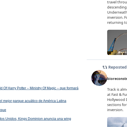
 Of Harry Potter – Ministry Of Magic – que formará
el mejor parque acuático de América Latina
arque
ados Unidos, Kings Dominion anuncia una wing