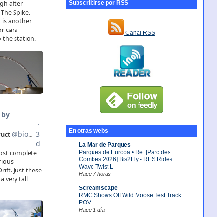
Subscribirse por RSS
Canal RSS
En otras webs
La Mar de Parques
Parques de Europa • Re: [Parc des
Combes 2026] Bis2Fly - RES Rides
Wave Twist L
Hace 7 horas
Screamscape
RMC Shows Off Wild Moose Test Track
POV
Hace 1 día