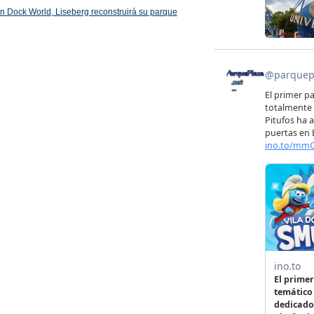
 en Dock World, Liseberg reconstruirá su parque