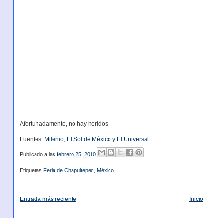
Afortunadamente, no hay heridos.
Fuentes:
Milenio
,
El Sol de México
y
El Universal
Publicado a las
febrero 25, 2010
Etiquetas
Feria de Chapultepec
,
México
Entrada más reciente
Inicio