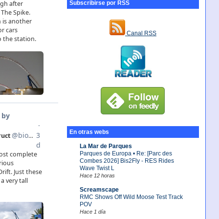
Subscribirse por RSS
Canal RSS
En otras webs
La Mar de Parques
Parques de Europa • Re: [Parc des
Combes 2026] Bis2Fly - RES Rides
Wave Twist L
Hace 12 horas
Screamscape
RMC Shows Off Wild Moose Test Track
POV
Hace 1 día