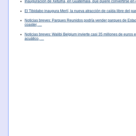
Inauguración de Xetulhá, en Guatemala, que quiere convertirse en 
El Tibidabo inaugura Merlí, la nueva atracción de caída libre del p
Noticias breves: Parques Reunidos podría vender parques de Est
coaster, …
Noticias breves: Walibi Belgium invierte casi 35 millones de euros
acuático, …