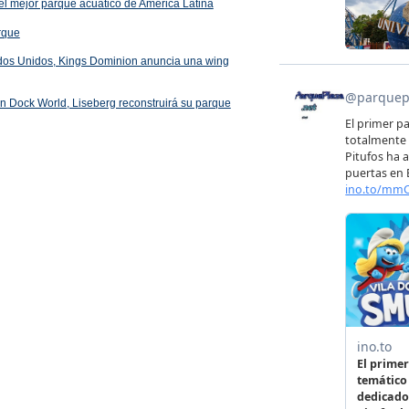
el mejor parque acuático de América Latina
arque
ados Unidos, Kings Dominion anuncia una wing
 en Dock World, Liseberg reconstruirá su parque