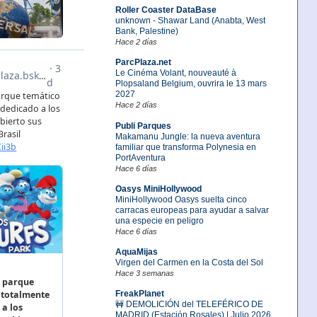
Roller Coaster DataBase
unknown - Shawar Land (Anabta, West
Bank, Palestine)
Hace 2 días
ParcPlaza.net
Le Cinéma Volant, nouveauté à
Plopsaland Belgium, ouvrira le 13 mars
2027
Hace 2 días
Publi Parques
Makamanu Jungle: la nueva aventura
familiar que transforma Polynesia en
PortAventura
Hace 6 días
Oasys MiniHollywood
MiniHollywood Oasys suelta cinco
carracas europeas para ayudar a salvar
una especie en peligro
Hace 6 días
AquaMijas
Virgen del Carmen en la Costa del Sol
Hace 3 semanas
FreakPlanet
🚧 DEMOLICIÓN del TELEFÉRICO DE
MADRID (Estación Rosales) | Julio 2026