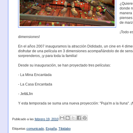
¿Quieres
donde n
manera m
pienses 
de marz
¡Todo es
dimensiones!
En el años 2007 inauguramos la atracción Dididado, un cine en 4 dim
disfrutar de una película en 3 dimensiones acompañándolo de de sensa
sorprenderos, ¡y para toda la familia!
Desde su inauguración, se han proyectado tres películas:
- La Mina Encantada
- La Casa Encantada
- Jett&Jin
Y esta temporada se suma una nueva proyección: "Puja'm a la lluna". ¡
Publicado a las
febrero 19, 2010
Etiquetas
comunicado
,
España
,
Tibidabo