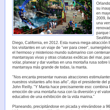
Orland
su inau
en may
2009, l
una ver
renovad
parque
SeaWor
Diego, California, en 2012. Esta nueva mega-atracción l
los visitantes en un viaje de "ver para creer", sumergié
el hermoso y misterioso mundo submarino con centenar
mantarrayas vivas y otras criaturas exóticas del mar, pa
volar, planear y dar vueltas en una montaña rusa sobre l
mantarraya más grande de todas, la manta.
"Nos encanta presentar nuevas atracciones estimulante
nuestros visitantes año tras año", dijo el presidente del 
John Reilly. "Y Manta hace precisamente eso: combina 
emoción de una montaña rusa con la diversión y el valo
educativo de una exhibición de la vida marina."
Planeando, precipitándose en picada y elevándose a 9