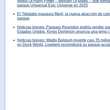
World Of Harry Potter – Ministry Of Magic – que forma
parque Universal Epic Universe en 2025
El Tibidabo inaugura Merlí, la nueva atracción de caíd
parque
Noticias breves: Parques Reunidos podría vender pa
Estados Unidos, Kings Dominion anuncia una wing c
Noticias breves: Walibi Belgium invierte casi 35 mill
en Dock World, Liseberg reconstruirá su parque acuá