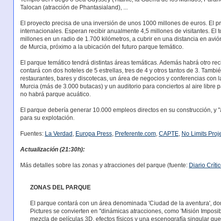
Talocan (atracción de Phantasialand), ...
El proyecto precisa de una inversión de unos 1000 millones de euros. El pr
internacionales. Esperan recibir anualmente 4,5 millones de visitantes. El t
millones en un radio de 1.700 kilómetros, a cubrir en una distancia en a
de Murcia, próximo a la ubicación del futuro parque temático.
El parque temático tendrá distintas áreas temáticas. Además habrá otro reci
contará con dos hoteles de 5 estrellas, tres de 4 y otros tantos de 3. Tamb
restaurantes, bares y discotecas, un área de negocios y conferencias con l
Murcia (más de 3.000 butacas) y un auditorio para conciertos al aire libre 
no habrá parque acuático.
El parque debería generar 10.000 empleos directos en su construcción, y "
para su explotación.
Fuentes:
La Verdad
,
Europa Press
,
Preferente.com
,
CAPTE
,
No Limits Proj
Actualización (21:30h):
Más detalles sobre las zonas y atracciones del parque (fuente:
Diario Críti
ZONAS DEL PARQUE
El parque contará con un área denominada 'Ciudad de la aventura', do
Pictures se convierten en "dinámicas atracciones, como 'Misión Imposibl
mezcla de películas 3D, efectos físicos y una escenografía singular que 