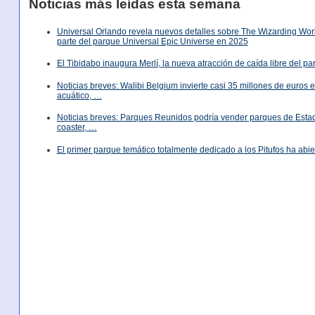
Noticias más leídas esta semana
Universal Orlando revela nuevos detalles sobre The Wizarding World
parte del parque Universal Epic Universe en 2025
El Tibidabo inaugura Merlí, la nueva atracción de caída libre del p
Noticias breves: Walibi Belgium invierte casi 35 millones de euros
acuático, …
Noticias breves: Parques Reunidos podría vender parques de Est
coaster, …
El primer parque temático totalmente dedicado a los Pitufos ha abie