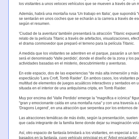
los visitantes a unos veloces vehículos que se mueven a través de un m
Además, habrá una montaña rusa 'Un trabajo en Italia', que supondrá "
se sentarán en unos coches que se echarán a la carrera a través de esc
según el resumen.
'Ciudad de la aventura' también presentará la atracción 'Titanic expuesto
relato de la película Titanic a través de artefactos, visualizaciones, e
el drama conmovedor que preparó el terreno para la película Titanic.
A medida que los visitantes se adentren en el parque, pasarán a un te
será el denominado 'Valle perdido', donde el diseño de la zona y los pa
actividades basadas en el misterio, descubrimiento y aventuras.
En este espacio, dos de las experiencias "de más alta inmersión y más
espectáculo 'Lara Croft, Tomb Raider'. En ambos casos, los visitantes p
multitud de elementos de juegos acuáticos interactivos y sentados en 
situada en el interior de una antiquísima cripta, en Tomb Raider.
Muy por encima del 'Valle Perdido' emerge la "magnífica e icónica" figur
"gran y emocionante caída en una montaña rusa" y con una travesía a alt
'Dragons Legend', en una atracción que serpentea por los entornos de lo
Las atracciones temáticas de más éxito, según la presentación, suelen
que cada integrante de la familia tiene donde dejar su imaginación volar
Así, otro espacio de fantasía brindará a los visitantes, en especial a 
basados en la fantasía, cuyo vehículo principal es el 'Árbol encantado',