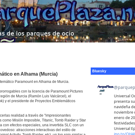
Bluesky
mático en Alhama (Murcia)
e temático Paramount en Alhama de Murcia.
prorrogables con la licencia de Paramount Pictures
 Región de Murcia (Ramón Luis Valcárcel), el
tok) y el presidente de Proyectos Emblemáticos
acerlas realidad a través de "impresionantes
s como Misión Imposible, Titanic, Tomb Raider y Star
a con efectos especiales, una invertida SLC con un
ovedoso: atracciones interactivas del estilo de
al Activity, Tomb Raider, etc), un top spin similar a