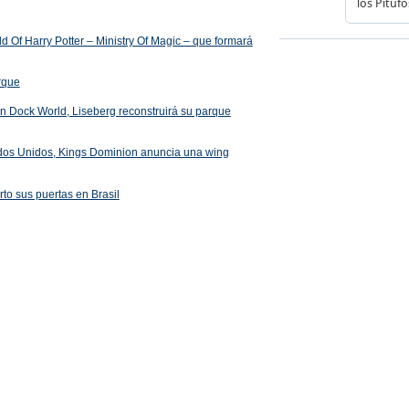
 Of Harry Potter – Ministry Of Magic – que formará
arque
 en Dock World, Liseberg reconstruirá su parque
ados Unidos, Kings Dominion anuncia una wing
rto sus puertas en Brasil