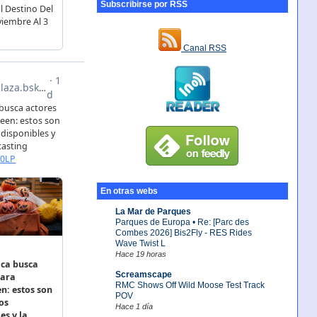
Subscribirse por RSS
Canal RSS
En otras webs
La Mar de Parques
Parques de Europa • Re: [Parc des
Combes 2026] Bis2Fly - RES Rides
Wave Twist L
Hace 19 horas
Screamscape
RMC Shows Off Wild Moose Test Track
POV
Hace 1 día