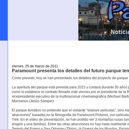
viernes, 25 de marzo de 2011
Paramount presenta los detalles del futuro parque te
Como previsto, hoy se han presentado los detalles del proyecto de parqu
La apertura del parque está prevista para 2015 y contará durante 30 años 
como lo establece el contrato firmado este viernes por el presidente de la
vicepresidente ejecutivo de la multinacional cinematográfica (Michael Bar
Murcianos (Jesús Samper).
El parque temático no pretende que el visitante "elabore películas", sino h
atracciones" basadas en la filmografía de Paramount Pictures, con película
Trek. En el vídeo de presentación, se han podido ver 3 montañas rusas (un
dragón y una familiar). Entre las otras atracciones no hay nada realmente n
Templo del Fuego o Sea Odyssey (Titanic, la Guerra de los Mundos, Paranorm