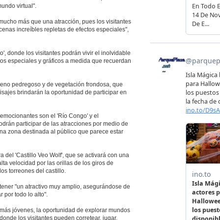
undo virtual".
mucho más que una atracción, pues los visitantes
enas increíbles repletas de efectos especiales",
', donde los visitantes podrán vivir el inolvidable
fectos especiales y gráficos a medida que recuerdan
rreno pedregoso y de vegetación frondosa, que
isajes brindarán la oportunidad de participar en
 emocionantes son el 'Río Congo' y el
odrán participar de las atracciones por medio de
una zona destinada al público que parece estar
a del 'Castillo Veo Wolf', que se activará con una
a velocidad por las orillas de los giros de
s torreones del castillo.
 tener "un atractivo muy amplio, asegurándose de
 por todo lo alto".
los más jóvenes, la oportunidad de explorar mundos
 donde los visitantes pueden corretear, jugar,