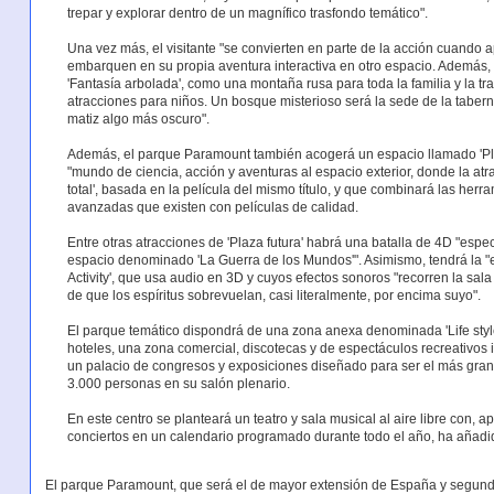
trepar y explorar dentro de un magnífico trasfondo temático".
Una vez más, el visitante "se convierten en parte de la acción cuando 
embarquen en su propia aventura interactiva en otro espacio. Además,
'Fantasía arbolada', como una montaña rusa para toda la familia y la tr
atracciones para niños. Un bosque misterioso será la sede de la tabern
matiz algo más oscuro".
Además, el parque Paramount también acogerá un espacio llamado 'Plaza
"mundo de ciencia, acción y aventuras al espacio exterior, donde la atra
total', basada en la película del mismo título, y que combinará las he
avanzadas que existen con películas de calidad.
Entre otras atracciones de 'Plaza futura' habrá una batalla de 4D "espec
espacio denominado 'La Guerra de los Mundos'". Asimismo, tendrá la 
Activity', que usa audio en 3D y cuyos efectos sonoros "recorren la sal
de que los espíritus sobrevuelan, casi literalmente, por encima suyo".
El parque temático dispondrá de una zona anexa denominada 'Life style
hoteles, una zona comercial, discotecas y de espectáculos recreativos 
un palacio de congresos y exposiciones diseñado para ser el más gra
3.000 personas en su salón plenario.
En este centro se planteará un teatro y sala musical al aire libre con,
conciertos en un calendario programado durante todo el año, ha añad
El parque Paramount, que será el de mayor extensión de España y segundo