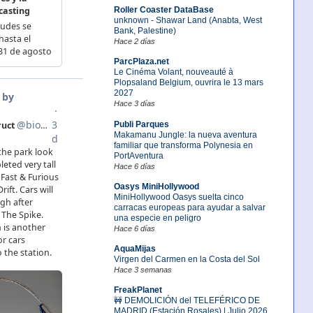
Roller Coaster DataBase
unknown - Shawar Land (Anabta, West
Bank, Palestine)
Hace 2 días
ParcPlaza.net
Le Cinéma Volant, nouveauté à
Plopsaland Belgium, ouvrira le 13 mars
2027
Hace 3 días
Publi Parques
Makamanu Jungle: la nueva aventura
familiar que transforma Polynesia en
PortAventura
Hace 6 días
Oasys MiniHollywood
MiniHollywood Oasys suelta cinco
carracas europeas para ayudar a salvar
una especie en peligro
Hace 6 días
AquaMijas
Virgen del Carmen en la Costa del Sol
Hace 3 semanas
FreakPlanet
🚧 DEMOLICIÓN del TELEFÉRICO DE
MADRID (Estación Rosales) | Julio 2026