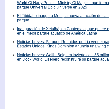
World Of Harry Potter – Ministry Of Magic – que forma
parque Universal Epic Universe en 2025
El Tibidabo inaugura Merlí, la nueva atracción de caíd
parque
Inauguración de Xetulhá, en Guatemala, que quiere c
en el mejor parque acuático de América Latina
Noticias breves: Parques Reunidos podría vender pa
Estados Unidos, Kings Dominion anuncia una wing c
Noticias breves: Walibi Belgium invierte casi 35 mill
en Dock World, Liseberg reconstruirá su parque acuá