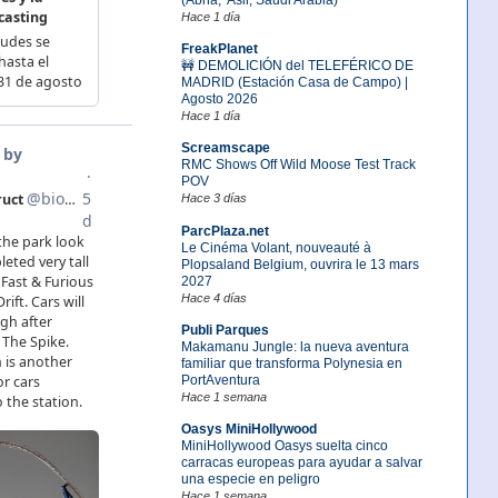
Hace 1 día
FreakPlanet
🚧 DEMOLICIÓN del TELEFÉRICO DE
MADRID (Estación Casa de Campo) |
Agosto 2026
Hace 1 día
Screamscape
RMC Shows Off Wild Moose Test Track
POV
Hace 3 días
ParcPlaza.net
Le Cinéma Volant, nouveauté à
Plopsaland Belgium, ouvrira le 13 mars
2027
Hace 4 días
Publi Parques
Makamanu Jungle: la nueva aventura
familiar que transforma Polynesia en
PortAventura
Hace 1 semana
Oasys MiniHollywood
MiniHollywood Oasys suelta cinco
carracas europeas para ayudar a salvar
una especie en peligro
Hace 1 semana