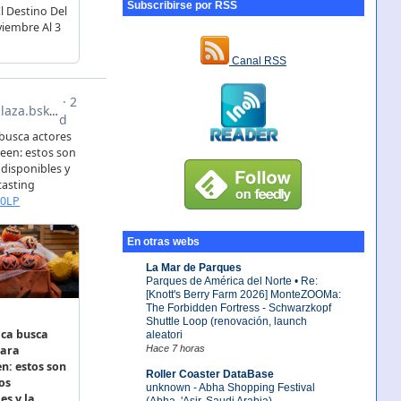
Subscribirse por RSS
Canal RSS
En otras webs
La Mar de Parques
Parques de América del Norte • Re:
[Knott's Berry Farm 2026] MonteZOOMa:
The Forbidden Fortress - Schwarzkopf
Shuttle Loop (renovación, launch
aleatori
Hace 7 horas
Roller Coaster DataBase
unknown - Abha Shopping Festival
(Abha, 'Asir, Saudi Arabia)