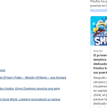
arque
 Of Harry Potter – Ministry Of Magic – que formará
ados Unidos, Kings Dominion anuncia una wing
 en Dock World, Liseberg reconstruirá su parque