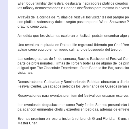
El enfoque familiar del festival destacará inspiradores platillos creado
los niños y demostraciones culinarias diseñadas para motivar la diversió
A través de la corrida de 75 días del festival los visitantes del parque 
con platillos sabrosos y dulces según pasean por el World Showcase Pr
gratuito como guía.
A medida que los visitantes exploran el festival, podrán encontrar algo
Una aventura inspirada en Ratatouille regresará liderada por Chef Remy
actuar como equipo en un juego culinario de búsqueda del tesoro.
Las series gratuitas de fin de semana, Back to Basics en el Festival Cen
parte de profesionales. Firmas de libros y botellas de alguno de los pr
al igual que The Chocolate Experience: From Bean to the Bar, auspiciad
visitantes.
Demostraciones Culinarias y Seminarios de Bebidas ofrecerán a diario
Festival Center. En sábados selectos los Seminarios de Quesos serán el
Reservaciones para eventos premium del festival comenzarán este ver
Los eventos de degustaciones como Party for the Senses presentarán 
paladar con eminentes chefs y expertos en bebidas, además de entrete
Eventos premium en resorts incluirán el brunch Grand Floridian Brunch 
Master Chef.