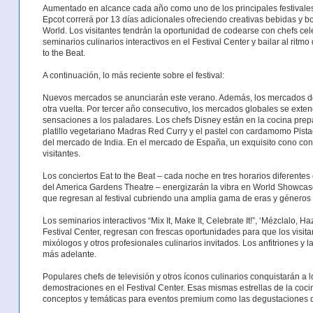
Aumentado en alcance cada año como uno de los principales festivales
Epcot correrá por 13 días adicionales ofreciendo creativas bebidas y 
World. Los visitantes tendrán la oportunidad de codearse con chefs cel
seminarios culinarios interactivos en el Festival Center y bailar al rit
to the Beat.
A continuación, lo más reciente sobre el festival:
Nuevos mercados se anunciarán este verano. Además, los mercados de
otra vuelta. Por tercer año consecutivo, los mercados globales se exte
sensaciones a los paladares. Los chefs Disney están en la cocina pre
platillo vegetariano Madras Red Curry y el pastel con cardamomo Pi
del mercado de India. En el mercado de España, un exquisito cono con 
visitantes.
Los conciertos Eat to the Beat – cada noche en tres horarios diferentes
del America Gardens Theatre – energizarán la vibra en World Showcase
que regresan al festival cubriendo una amplia gama de eras y géneros
Los seminarios interactivos “Mix It, Make It, Celebrate It!”, ‘Mézclalo, 
Festival Center, regresan con frescas oportunidades para que los visita
mixólogos y otros profesionales culinarios invitados. Los anfitriones y
más adelante.
Populares chefs de televisión y otros íconos culinarios conquistarán a 
demostraciones en el Festival Center. Esas mismas estrellas de la coc
conceptos y temáticas para eventos premium como las degustaciones de 