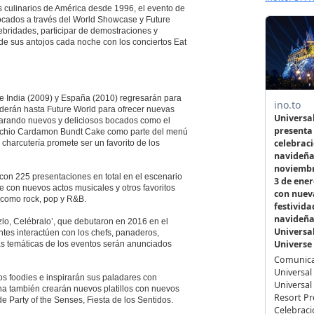
 culinarios de América desde 1996, el evento de
bocados a través del World Showcase y Future
ebridades, participar de demostraciones y
mo de sus antojos cada noche con los conciertos Eat
 India (2009) y España (2010) regresarán para
nderán hasta Future World para ofrecer nuevas
parando nuevos y deliciosos bocados como el
stachio Cardamon Bundt Cake como parte del menú
charcutería promete ser un favorito de los
 con 225 presentaciones en total en el escenario
 con nuevos actos musicales y otros favoritos
 como rock, pop y R&B.
Hazlo, Celébralo’, que debutaron en 2016 en el
ntes interactúen con los chefs, panaderos,
 las temáticas de los eventos serán anunciados
los foodies e inspirarán sus paladares con
ina también crearán nuevos platillos con nuevos
Party of the Senses, Fiesta de los Sentidos.