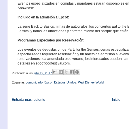
Eventos especializados en comidas y maridajes estarán disponibles en 
Showcase.
Incluido en la admisión a Epcot:
La serie Back to Basics, firmas de autógrafos, los conciertos Eat to the 
Festival y todas las atracciones y entretenimiento del parque que están
Programas Especiales por Reservación:
Los eventos de degustación de Party for the Senses, cenas especializa
especializados requieren reservación y un boleto de admisión al even
reservaciones sea anunciada este verano, los interesados pueden ll
detalles en epcotfoodfestival.com.
Publicado a las
julio 12, 2017
Etiquetas
comunicado
,
Epcot
,
Estados Unidos
,
Walt Disney World
Entrada más reciente
Inicio