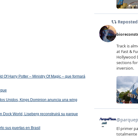
 Of Harry Potter – Ministry Of Magic – que formará
arque
ados Unidos, Kings Dominion anuncia una wing
 en Dock World, Liseberg reconstruirá su parque
rto sus puertas en Brasil