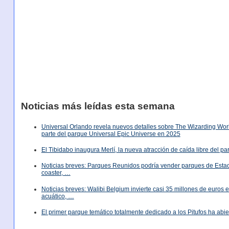
Noticias más leídas esta semana
Universal Orlando revela nuevos detalles sobre The Wizarding World
parte del parque Universal Epic Universe en 2025
El Tibidabo inaugura Merlí, la nueva atracción de caída libre del p
Noticias breves: Parques Reunidos podría vender parques de Est
coaster, …
Noticias breves: Walibi Belgium invierte casi 35 millones de euros
acuático, …
El primer parque temático totalmente dedicado a los Pitufos ha abie