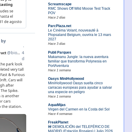
Screamscape
RMC Shows Off Wild Moose Test Track
POV
Hace 2 días
ParcPlaza.net
Le Cinéma Volant, nouveauté à
Plopsaland Belgium, ouvrira le 13 mars
2027
Hace 3 días
Publi Parques
Makamanu Jungle: la nueva aventura
familiar que transforma Polynesia en
PortAventura
Hace 1 semana
Oasys MiniHollywood
MiniHollywood Oasys suelta cinco
carracas europeas para ayudar a salvar
una especie en peligro
Hace 1 semana
AquaMijas
Virgen del Carmen en la Costa del Sol
Hace 4 semanas
FreakPlanet
🚧 DEMOLICIÓN del TELEFÉRICO DE
MADRID (Estación Rosales) | Julio 2026