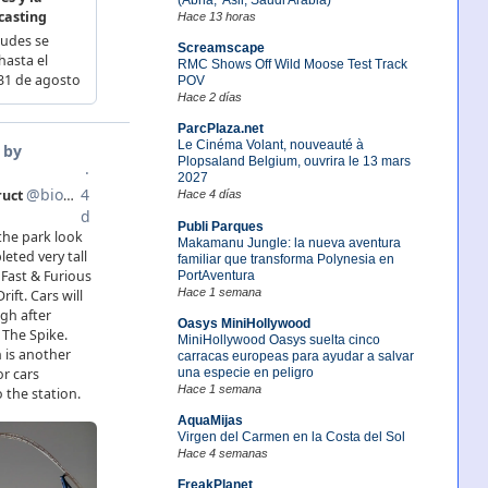
Hace 13 horas
Screamscape
RMC Shows Off Wild Moose Test Track
POV
Hace 2 días
ParcPlaza.net
Le Cinéma Volant, nouveauté à
Plopsaland Belgium, ouvrira le 13 mars
2027
Hace 4 días
Publi Parques
Makamanu Jungle: la nueva aventura
familiar que transforma Polynesia en
PortAventura
Hace 1 semana
Oasys MiniHollywood
MiniHollywood Oasys suelta cinco
carracas europeas para ayudar a salvar
una especie en peligro
Hace 1 semana
AquaMijas
Virgen del Carmen en la Costa del Sol
Hace 4 semanas
FreakPlanet