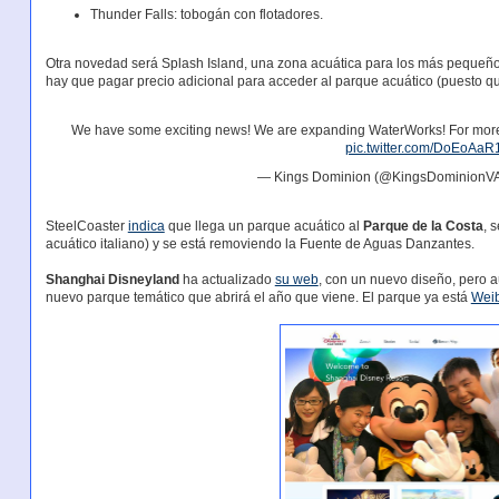
Thunder Falls: tobogán con flotadores.
Otra novedad será Splash Island, una zona acuática para los más pequeño
hay que pagar precio adicional para acceder al parque acuático (puesto qu
We have some exciting news! We are expanding WaterWorks! For more i
pic.twitter.com/DoEoAa
— Kings Dominion (@KingsDominionV
SteelCoaster
indica
que llega un parque acuático al
Parque de la Costa
, 
acuático italiano) y se está removiendo la Fuente de Aguas Danzantes.
Shanghai Disneyland
ha actualizado
su web
, con un nuevo diseño, pero 
nuevo parque temático que abrirá el año que viene. El parque ya está
Wei