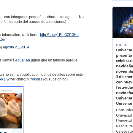
s, con toboganes pequeños, chorros de agua, ... No
e forma parte del parque de atracciones).
nformation, click here :
http://t.co/y1EmOZPGKe
R15w
A)
agosto 21, 2014
se llamará
AquaFan
(igual que un famoso parque
aún no se han publicado muchos detalles sobre este
bo
(Twitter chino) y
Youku
(YouTube chino).