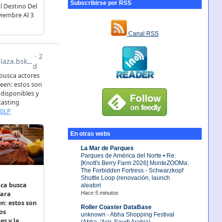
Subscribirse por RSS
Canal RSS
En otras webs
La Mar de Parques
Parques de América del Norte • Re:
[Knott's Berry Farm 2026] MonteZOOMa:
The Forbidden Fortress - Schwarzkopf
Shuttle Loop (renovación, launch
aleatori
Hace 5 minutos
Roller Coaster DataBase
unknown - Abha Shopping Festival
(Abha, 'Asir, Saudi Arabia)