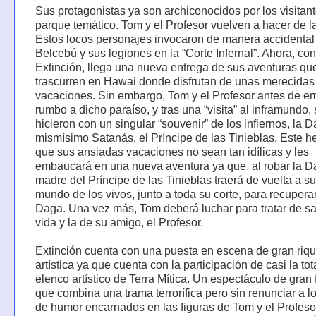
Sus protagonistas ya son archiconocidos por los visitant
parque temático. Tom y el Profesor vuelven a hacer de l
Estos locos personajes invocaron de manera accidental
Belcebú y sus legiones en la “Corte Infernal”. Ahora, con
Extinción, llega una nueva entrega de sus aventuras qu
trascurren en Hawai donde disfrutan de unas merecidas
vacaciones. Sin embargo, Tom y el Profesor antes de e
rumbo a dicho paraíso, y tras una “visita” al inframundo,
hicieron con un singular “souvenir” de los infiernos, la 
mismísimo Satanás, el Príncipe de las Tinieblas. Este h
que sus ansiadas vacaciones no sean tan idílicas y les
embaucará en una nueva aventura ya que, al robar la Da
madre del Príncipe de las Tinieblas traerá de vuelta a su 
mundo de los vivos, junto a toda su corte, para recupera
Daga. Una vez más, Tom deberá luchar para tratar de sa
vida y la de su amigo, el Profesor.
Extinción cuenta con una puesta en escena de gran riq
artística ya que cuenta con la participación de casi la tot
elenco artístico de Terra Mítica. Un espectáculo de gran
que combina una trama terrorífica pero sin renunciar a l
de humor encarnados en las figuras de Tom y el Profeso