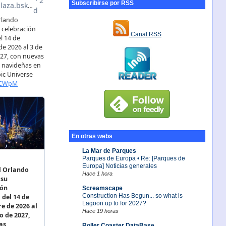
Subscribirse por RSS
Canal RSS
En otras webs
La Mar de Parques
Parques de Europa • Re: [Parques de
Europa] Noticias generales
Hace 1 hora
Screamscape
Construction Has Begun... so what is
Lagoon up to for 2027?
Hace 19 horas
Roller Coaster DataBase