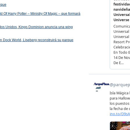
arque
 Of Harry Potter – Ministry Of Magic – que formará
ados Unidos, Kings Dominion anuncia una wing
 en Dock World, Liseberg reconstruirá su parque