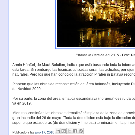
Piraten in Batavia en 2015
- Foto: P
Armin Hänßel, de Mack Solution, indica que está buscando toda la informació
esta tarea. Sin embargo las técnicas utilizadas serán las actuales, por ej
naturales. Pero los que han conocido la atracción Piraten in Batavia recon
Planean que las obras de reconstrucción del área holandés, incluyendo Pir
de Navidad 2020.
Por su parte, la zona del área temática escandinava (noruega) destruida por
ya en 2019.
Mientras, continúan las obras de demolición/limpieza de la zona de apr
gran incendio del 26 de mayo. "Toda la demolición está bajo la dirección d
supone que estas obras (de demolición y limpieza) terminarán en la prim
Publicado a las
julio 17, 2018