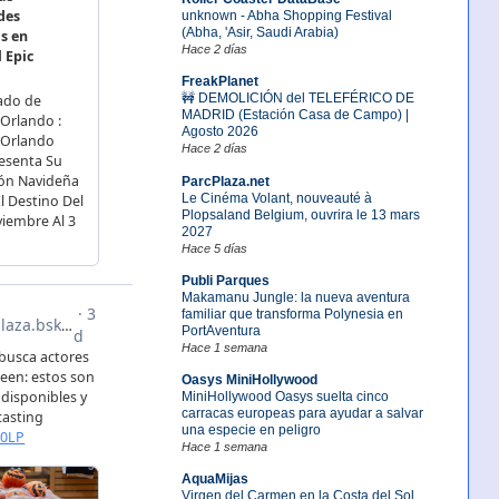
unknown - Abha Shopping Festival
(Abha, 'Asir, Saudi Arabia)
Hace 2 días
FreakPlanet
🚧 DEMOLICIÓN del TELEFÉRICO DE
MADRID (Estación Casa de Campo) |
Agosto 2026
Hace 2 días
ParcPlaza.net
Le Cinéma Volant, nouveauté à
Plopsaland Belgium, ouvrira le 13 mars
2027
Hace 5 días
Publi Parques
Makamanu Jungle: la nueva aventura
familiar que transforma Polynesia en
PortAventura
Hace 1 semana
Oasys MiniHollywood
MiniHollywood Oasys suelta cinco
carracas europeas para ayudar a salvar
una especie en peligro
Hace 1 semana
AquaMijas
Virgen del Carmen en la Costa del Sol