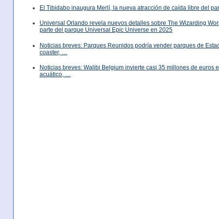
El Tibidabo inaugura Merlí, la nueva atracción de caída libre del p
Universal Orlando revela nuevos detalles sobre The Wizarding World
parte del parque Universal Epic Universe en 2025
Noticias breves: Parques Reunidos podría vender parques de Est
coaster, …
Noticias breves: Walibi Belgium invierte casi 35 millones de euros
acuático, …