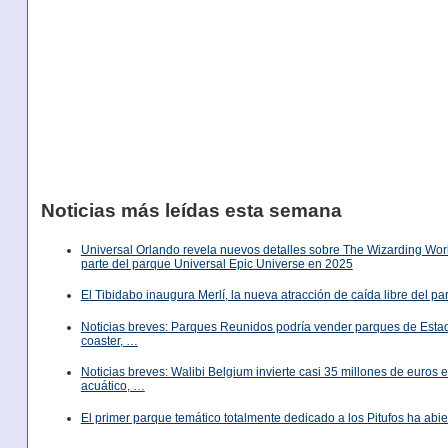
Noticias más leídas esta semana
Universal Orlando revela nuevos detalles sobre The Wizarding World
parte del parque Universal Epic Universe en 2025
El Tibidabo inaugura Merlí, la nueva atracción de caída libre del p
Noticias breves: Parques Reunidos podría vender parques de Est
coaster, …
Noticias breves: Walibi Belgium invierte casi 35 millones de euros
acuático, …
El primer parque temático totalmente dedicado a los Pitufos ha abie