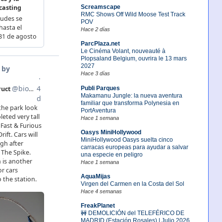
Screamscape
RMC Shows Off Wild Moose Test Track
POV
Hace 2 días
ParcPlaza.net
Le Cinéma Volant, nouveauté à
Plopsaland Belgium, ouvrira le 13 mars
2027
Hace 3 días
Publi Parques
Makamanu Jungle: la nueva aventura
familiar que transforma Polynesia en
PortAventura
Hace 1 semana
Oasys MiniHollywood
MiniHollywood Oasys suelta cinco
carracas europeas para ayudar a salvar
una especie en peligro
Hace 1 semana
AquaMijas
Virgen del Carmen en la Costa del Sol
Hace 4 semanas
FreakPlanet
🚧 DEMOLICIÓN del TELEFÉRICO DE
MADRID (Estación Rosales) | Julio 2026