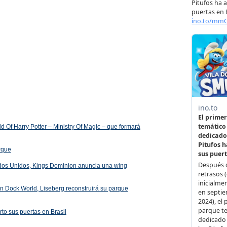
 Of Harry Potter – Ministry Of Magic – que formará
arque
ados Unidos, Kings Dominion anuncia una wing
 en Dock World, Liseberg reconstruirá su parque
rto sus puertas en Brasil