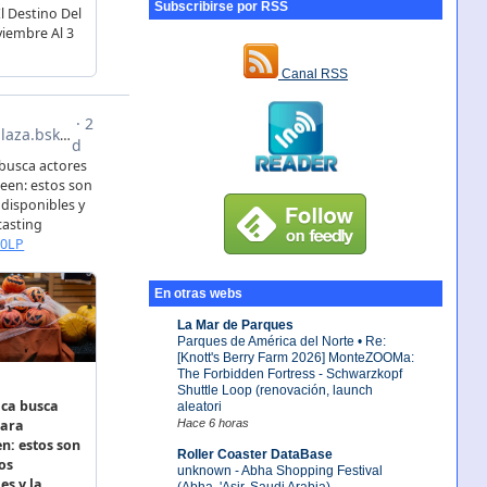
Subscribirse por RSS
Canal RSS
En otras webs
La Mar de Parques
Parques de América del Norte • Re:
[Knott's Berry Farm 2026] MonteZOOMa:
The Forbidden Fortress - Schwarzkopf
Shuttle Loop (renovación, launch
aleatori
Hace 6 horas
Roller Coaster DataBase
unknown - Abha Shopping Festival
(Abha, 'Asir, Saudi Arabia)