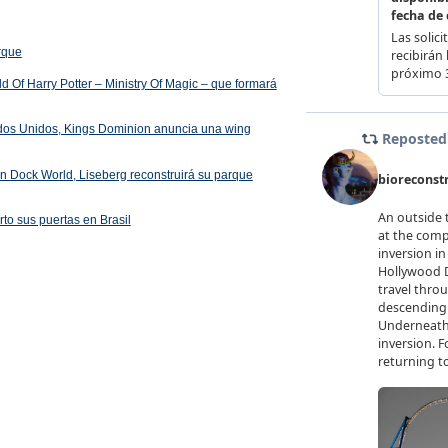
arque
 Of Harry Potter – Ministry Of Magic – que formará
ados Unidos, Kings Dominion anuncia una wing
 en Dock World, Liseberg reconstruirá su parque
rto sus puertas en Brasil