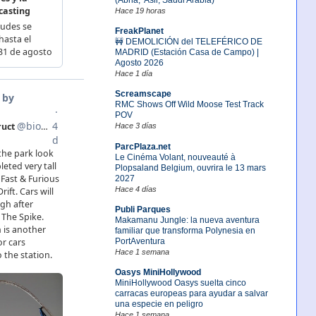
Hace 19 horas
FreakPlanet
🚧 DEMOLICIÓN del TELEFÉRICO DE
MADRID (Estación Casa de Campo) |
Agosto 2026
Hace 1 día
Screamscape
RMC Shows Off Wild Moose Test Track
POV
Hace 3 días
ParcPlaza.net
Le Cinéma Volant, nouveauté à
Plopsaland Belgium, ouvrira le 13 mars
2027
Hace 4 días
Publi Parques
Makamanu Jungle: la nueva aventura
familiar que transforma Polynesia en
PortAventura
Hace 1 semana
Oasys MiniHollywood
MiniHollywood Oasys suelta cinco
carracas europeas para ayudar a salvar
una especie en peligro
Hace 1 semana