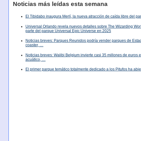
Noticias más leídas esta semana
El Tibidabo inaugura Merlí, la nueva atracción de caída libre del p
Universal Orlando revela nuevos detalles sobre The Wizarding World
parte del parque Universal Epic Universe en 2025
Noticias breves: Parques Reunidos podría vender parques de Est
coaster, …
Noticias breves: Walibi Belgium invierte casi 35 millones de euros
acuático, …
El primer parque temático totalmente dedicado a los Pitufos ha abie