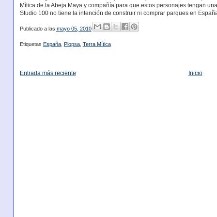
Mítica de la Abeja Maya y compañía para que estos personajes tengan una
Studio 100 no tiene la intención de construir ni comprar parques en Españ
Publicado a las
mayo 05, 2010
Etiquetas
España
,
Plopsa
,
Terra Mítica
Entrada más reciente
Inicio