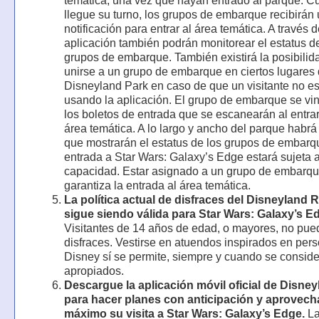
temática, una vez que hayan entrado al parque. 
llegue su turno, los grupos de embarque recibirán
notificación para entrar al área temática. A través d
aplicación también podrán monitorear el estatus d
grupos de embarque. También existirá la posibilid
unirse a un grupo de embarque en ciertos lugares 
Disneyland Park en caso de que un visitante no es
usando la aplicación. El grupo de embarque se vin
los boletos de entrada que se escanearán al entrar
área temática. A lo largo y ancho del parque habrá 
que mostrarán el estatus de los grupos de embarq
entrada a Star Wars: Galaxy’s Edge estará sujeta 
capacidad. Estar asignado a un grupo de embarq
garantiza la entrada al área temática.
La política actual de disfraces del Disneyland 
sigue siendo válida para Star Wars: Galaxy’s E
Visitantes de 14 años de edad, o mayores, no pue
disfraces. Vestirse en atuendos inspirados en per
Disney sí se permite, siempre y cuando se consid
apropiados.
Descargue la aplicación móvil oficial de Disne
para hacer planes con anticipación y aprovecha
máximo su visita a Star Wars: Galaxy’s Edge.
L