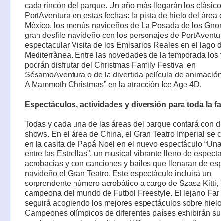
cada rincón del parque. Un año más llegarán los clásic
PortAventura en estas fechas: la pista de hielo del área
México, los menús navideños de La Posada de los Gno
gran desfile navideño con los personajes de PortAventur
espectacular Visita de los Emisarios Reales en el lago 
Mediterrànea. Entre las novedades de la temporada los v
podrán disfrutar del Christmas Family Festival en
SésamoAventura o de la divertida película de animación
A Mammoth Christmas” en la atracción Ice Age 4D.
Espectáculos, actividades y diversión para toda la fa
Todas y cada una de las áreas del parque contará con d
shows. En el área de China, el Gran Teatro Imperial se 
en la casita de Papá Noel en el nuevo espectáculo “Un
entre las Estrellas”, un musical vibrante lleno de espect
acrobacias y con canciones y bailes que llenaran de esp
navideño el Gran Teatro. Este espectáculo incluirá un
sorprendente número acrobático a cargo de Szasz Kitti,
campeona del mundo de Futbol Freestyle. El lejano Far
seguirá acogiendo los mejores espectáculos sobre hielo
Campeones olímpicos de diferentes países exhibirán su