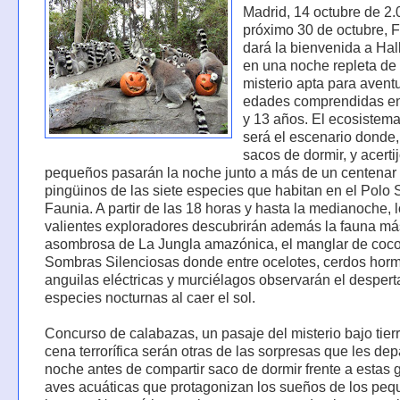
Madrid, 14 octubre de 2.
próximo 30 de octubre, 
dará la bienvenida a Ha
en una noche repleta de
misterio apta para avent
edades comprendidas ent
y 13 años. El ecosistema
será el escenario donde,
sacos de dormir, y acerti
pequeños pasarán la noche junto a más de un centenar
pingüinos de las siete especies que habitan en el Polo 
Faunia. A partir de las 18 horas y hasta la medianoche, 
valientes exploradores descubrirán además la fauna más
asombrosa de La Jungla amazónica, el manglar de coco
Sombras Silenciosas donde entre ocelotes, cerdos horm
anguilas eléctricas y murciélagos observarán el despert
especies nocturnas al caer el sol.
Concurso de calabazas, un pasaje del misterio bajo tier
cena terrorífica serán otras de las sorpresas que les dep
noche antes de compartir saco de dormir frente a estas 
aves acuáticas que protagonizan los sueños de los pe