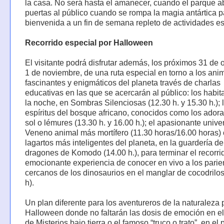
la casa. No será hasta el amanecer, cuando el parque a
puertas al público cuando se rompa la magia antártica p
bienvenida a un fin de semana repleto de actividades es
Recorrido especial por Halloween
El visitante podrá disfrutar además, los próximos 31 de 
1 de noviembre, de una ruta especial en torno a los an
fascinantes y enigmáticos del planeta través de charlas
educativas en las que se acercarán al público: los habit
la noche, en Sombras Silenciosas (12.30 h. y 15.30 h.); 
espíritus del bosque africano, conocidos como los ador
sol o lémures (13.30 h. y 16.00 h.); el apasionante unive
Veneno animal más mortífero (11.30 horas/16.00 horas) 
lagartos más inteligentes del planeta, en la guardería de
dragones de Komodo (14.00 h.), para terminar el recorri
emocionante experiencia de conocer en vivo a los pari
cercanos de los dinosaurios en el manglar de cocodrilos
h).
Un plan diferente para los aventureros de la naturaleza 
Halloween donde no faltarán las dosis de emoción en e
de Misterios bajo tierra o el famoso “truco o trato”, en el