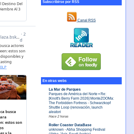
Subscribirse por RSS
Canal RSS
En otras webs
La Mar de Parques
Parques de América del Norte • Re:
[Knott's Berry Farm 2026] MonteZOOMa:
The Forbidden Fortress - Schwarzkopf
Shuttle Loop (renovación, launch
aleatori
Hace 2 horas
Roller Coaster DataBase
unknown - Abha Shopping Festival
(Abha, 'Asir, Saudi Arabia)