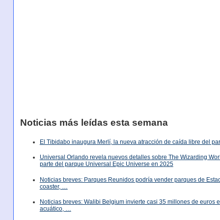
Noticias más leídas esta semana
El Tibidabo inaugura Merlí, la nueva atracción de caída libre del p
Universal Orlando revela nuevos detalles sobre The Wizarding World
parte del parque Universal Epic Universe en 2025
Noticias breves: Parques Reunidos podría vender parques de Est
coaster, …
Noticias breves: Walibi Belgium invierte casi 35 millones de euros
acuático, …