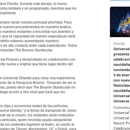
ios Florida. Durante este tiempo, el nuevo
 forma limitada y no programada, mientras que los
icialmente.
iempre serán nuestra principal prioridad. Para
o nuevos procedimientos en nuestros teatros,
 nuestros visitantes a encontrar sus asientos y
can que la capacidad de nuestro espectáculo será
 También estamos aumentando nuestros
es de alto contacto entre cada espectáculo. Todos
perimentan The Bourne Stuntacular.
sal Pictures y desarrollado en colaboración con
te nueva y original que tiene lugar dentro del
de Universal Orlando para crear una experiencia
uctor de la franquicia Bourne. “Después de ver el
ivas, puedo decir que The Bourne Stuntacular no
trega acción a otro nivel que hará que los
o clips y accesorios reales de las películas,
urne Identity,” y la forma de transporte de Jason
de de la misión, los visitantes serán instruidos
las películas, quien necesita ayuda asegurándo
los visitantes ingresen al teatro, se unirán al
iudades de Tánger, Washington, DC y Dubái, para