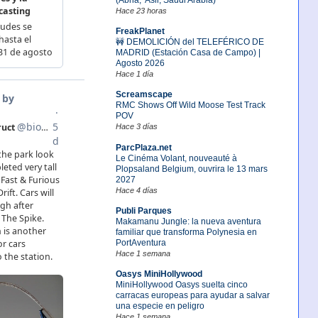
Hace 23 horas
FreakPlanet
🚧 DEMOLICIÓN del TELEFÉRICO DE
MADRID (Estación Casa de Campo) |
Agosto 2026
Hace 1 día
Screamscape
RMC Shows Off Wild Moose Test Track
POV
Hace 3 días
ParcPlaza.net
Le Cinéma Volant, nouveauté à
Plopsaland Belgium, ouvrira le 13 mars
2027
Hace 4 días
Publi Parques
Makamanu Jungle: la nueva aventura
familiar que transforma Polynesia en
PortAventura
Hace 1 semana
Oasys MiniHollywood
MiniHollywood Oasys suelta cinco
carracas europeas para ayudar a salvar
una especie en peligro
Hace 1 semana