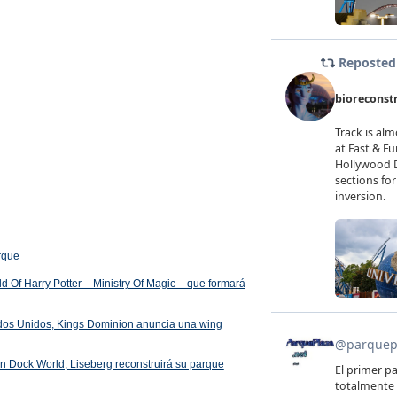
arque
 Of Harry Potter – Ministry Of Magic – que formará
ados Unidos, Kings Dominion anuncia una wing
 en Dock World, Liseberg reconstruirá su parque