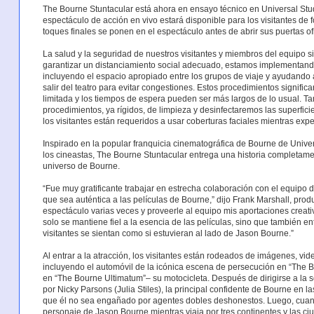
The Bourne Stuntacular está ahora en ensayo técnico en Universal Stud
espectáculo de acción en vivo estará disponible para los visitantes de
toques finales se ponen en el espectáculo antes de abrir sus puertas of
La salud y la seguridad de nuestros visitantes y miembros del equipo s
garantizar un distanciamiento social adecuado, estamos implementand
incluyendo el espacio apropiado entre los grupos de viaje y ayudando a
salir del teatro para evitar congestiones. Estos procedimientos signifi
limitada y los tiempos de espera pueden ser más largos de lo usual.
procedimientos, ya rígidos, de limpieza y desinfectaremos las superfici
los visitantes están requeridos a usar coberturas faciales mientras ex
Inspirado en la popular franquicia cinematográfica de Bourne de Univer
los cineastas, The Bourne Stuntacular entrega una historia completamen
universo de Bourne.
“Fue muy gratificante trabajar en estrecha colaboración con el equipo 
que sea auténtica a las películas de Bourne,” dijo Frank Marshall, prod
espectáculo varias veces y proveerle al equipo mis aportaciones creat
solo se mantiene fiel a la esencia de las películas, sino que también en
visitantes se sientan como si estuvieran al lado de Jason Bourne.”
Al entrar a la atracción, los visitantes están rodeados de imágenes, vide
incluyendo el automóvil de la icónica escena de persecución en “The Bo
en “The Bourne Ultimatum”– su motocicleta. Después de dirigirse a la se
por Nicky Parsons (Julia Stiles), la principal confidente de Bourne en 
que él no sea engañado por agentes dobles deshonestos. Luego, cuando 
personaje de Jason Bourne mientras viaja por tres continentes y las c