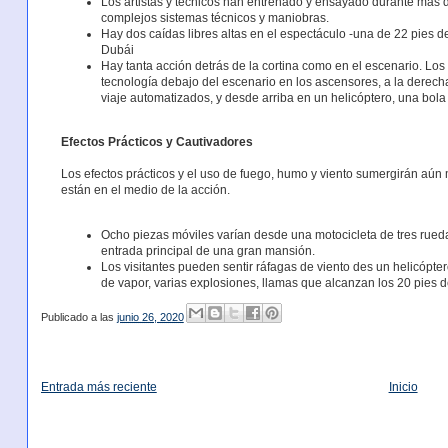
Los artistas y técnicos han entrenado y ensayado durante más 
complejos sistemas técnicos y maniobras.
Hay dos caídas libres altas en el espectáculo -una de 22 pies d
Dubái
Hay tanta acción detrás de la cortina como en el escenario. Los 
tecnología debajo del escenario en los ascensores, a la derech
viaje automatizados, y desde arriba en un helicóptero, una bol
Efectos Prácticos y Cautivadores
Los efectos prácticos y el uso de fuego, humo y viento sumergirán aún m
están en el medio de la acción.
Ocho piezas móviles varían desde una motocicleta de tres rued
entrada principal de una gran mansión.
Los visitantes pueden sentir ráfagas de viento des un helicópte
de vapor, varias explosiones, llamas que alcanzan los 20 pies d
Publicado a las
junio 26, 2020
Entrada más reciente
Inicio