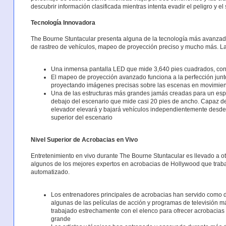
descubrir información clasificada mientras intenta evadir el peligro y e
Tecnología Innovadora
The Bourne Stuntacular presenta alguna de la tecnología más avanzad
de rastreo de vehículos, mapeo de proyección preciso y mucho más. La
Una inmensa pantalla LED que mide 3,640 pies cuadrados, con 
El mapeo de proyección avanzado funciona a la perfección junto
proyectando imágenes precisas sobre las escenas en movimien
Una de las estructuras más grandes jamás creadas para un esp
debajo del escenario que mide casi 20 pies de ancho. Capaz de 
elevador elevará y bajará vehículos independientemente desde s
superior del escenario
Nivel Superior de Acrobacias en Vivo
Entretenimiento en vivo durante The Bourne Stuntacular es llevado a o
algunos de los mejores expertos en acrobacias de Hollywood que trabaja
automatizado.
Los entrenadores principales de acrobacias han servido como d
algunas de las películas de acción y programas de televisión m
trabajado estrechamente con el elenco para ofrecer acrobacias q
grande