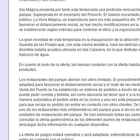
Isla Mágica presenta por tanto esta temporada una profunda renovación
parque; Superpirata en el escenario del Polvorín, El Galeón encantado, 
público, La Hora Mágica, un espectáculo para los más pequeños etc. P
favorecer el distanciamiento social, se han hecho modificaciones en l
se establecerán reglas estrictas para controlar el aforo y la organizació
La gran novedad de esta temporada es la inauguración de la atracción 
Guarida de los Piratas que, con esta misma temática, hará las delicias
divertida batalla acuática ubicada en Isla Calavera, en la que disfruta
trabucos de agua.
En cuanto al resto de la oferta, las tiendas contarán con la oferta habit
productos.
Los restaurantes del parque abrirán con aforo limitado. El procedimien
adaptará para favorecer el distanciamiento social y el resto de las medi
Venta del Puerto se ha establecido un sistema de pedidos a través de u
puede pedir comida y bebida, así como abonarla sin tener que ir a la b
manera automática el pedido entra en la cocina y una vez está prepara
para que recoja su pedido sin entrar en contacto con otros clientes. Se
uno de los restaurantes más emblemáticos del parque para si da los res
unidades de restauración del parque. Se han eliminado todas las cartas
consultar la oferta gastronómica de los diferentes puntos de restaura
descargar dicha información en cualquier dispositivo.
La oferta de juegos estará operativa y será adaptada, extremándose la
estén en contacto con el público.