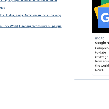
arque
ados Unidos, Kings Dominion anuncia una wing
 en Dock World, Liseberg reconstruirá su parque