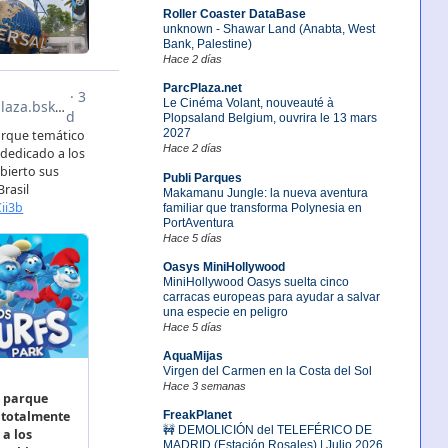
Roller Coaster DataBase
unknown - Shawar Land (Anabta, West
Bank, Palestine)
Hace 2 días
ParcPlaza.net
Le Cinéma Volant, nouveauté à
Plopsaland Belgium, ouvrira le 13 mars
2027
Hace 2 días
Publi Parques
Makamanu Jungle: la nueva aventura
familiar que transforma Polynesia en
PortAventura
Hace 5 días
Oasys MiniHollywood
MiniHollywood Oasys suelta cinco
carracas europeas para ayudar a salvar
una especie en peligro
Hace 5 días
AquaMijas
Virgen del Carmen en la Costa del Sol
Hace 3 semanas
FreakPlanet
🚧 DEMOLICIÓN del TELEFÉRICO DE
MADRID (Estación Rosales) | Julio 2026