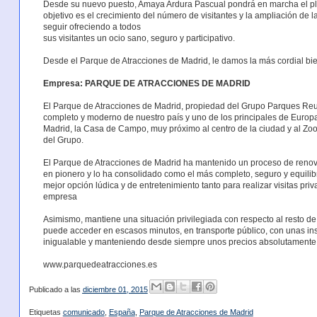
Desde su nuevo puesto, Amaya Ardura Pascual pondrá en marcha el pla
objetivo es el crecimiento del número de visitantes y la ampliación de l
seguir ofreciendo a todos
sus visitantes un ocio sano, seguro y participativo.
Desde el Parque de Atracciones de Madrid, le damos la más cordial bi
Empresa: PARQUE DE ATRACCIONES DE MADRID
El Parque de Atracciones de Madrid, propiedad del Grupo Parques Reu
completo y moderno de nuestro país y uno de los principales de Europ
Madrid, la Casa de Campo, muy próximo al centro de la ciudad y al Zoo
del Grupo.
El Parque de Atracciones de Madrid ha mantenido un proceso de renova
en pionero y lo ha consolidado como el más completo, seguro y equili
mejor opción lúdica y de entretenimiento tanto para realizar visitas p
empresa
Asimismo, mantiene una situación privilegiada con respecto al resto de
puede acceder en escasos minutos, en transporte público, con unas in
inigualable y manteniendo desde siempre unos precios absolutamente
www.parquedeatracciones.es
Publicado a las
diciembre 01, 2015
Etiquetas
comunicado
,
España
,
Parque de Atracciones de Madrid