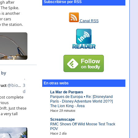
Subscribirse por RSS
Canal RSS
En otras webs
La Mar de Parques
Parques de Europa • Re: [Disneyland
París - Disney Adventure World 20??]
The Lion King - Área
Hace 19 minutos
Screamscape
RMC Shows Off Wild Moose Test Track
POV
Hace 1 día