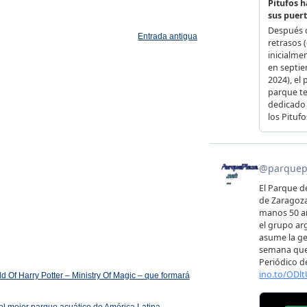
Entrada antigua
 Of Harry Potter – Ministry Of Magic – que formará
el mejor parque acuático de América Latina