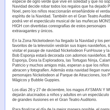
especie de ogro verde que vive en soledad y que no sop
Navidad decide robar todos los regalos que ha dejado 
Noel, pero los niños reaccionarán enseñándole el verd
espíritu de la Navidad. También en el Gran Teatro Audito
podrá ver el espectáculo musical de las muñecas MO
HIGH con divertidas coreografías de estos personajes
extravagantes y únicos.
En la Zona Nickelodeon ha llegado la Navidad y los pe
favoritos de la televisión vestirán sus trajes navideños, 
visitar el pasaje de navidad Nickelodeon FunHouse y l
Bob Esponja estará decorada con adornos navideños. 
Esponja, Dora la Exploradora, las Tortugas Ninja, Cala
Patricio y muchos amigos más, esperan a que los niños 
abracen y fotografíen. Además esta navidad llegan nue
personajes Nickelodeon al Parque de Atracciones, los 
Mágicos y Bubble Guppies.
Los días 26 y 27 de diciembre, los magos AYSMAN Y
dejarán alucinados a niños y adultos en un espectáculo
de grandes ilusiones en el Gran Teatro Auditorio.
Para finalizar el día de la mejor manera posible, el parq