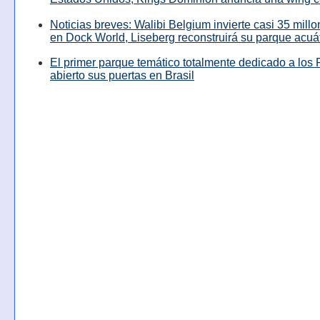
Noticias breves: Walibi Belgium invierte casi 35 mill
en Dock World, Liseberg reconstruirá su parque acuá
El primer parque temático totalmente dedicado a los 
abierto sus puertas en Brasil