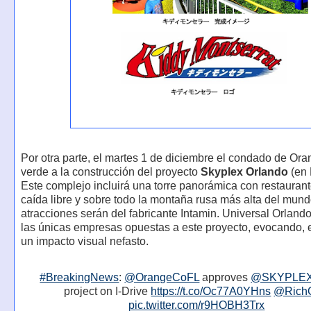
Por otra parte, el martes 1 de diciembre el condado de Ora
verde a la construcción del proyecto
Skyplex Orlando
(en 
Este complejo incluirá una torre panorámica con restaurante
caída libre y sobre todo la montaña rusa más alta del mund
atracciones serán del fabricante Intamin. Universal Orland
las únicas empresas opuestas a este proyecto, evocando, e
un impacto visual nefasto.
#BreakingNews
:
@OrangeCoFL
approves
@SKYPLEX
project on I-Drive
https://t.co/Oc77A0YHns
@Rich
pic.twitter.com/r9HOBH3Trx