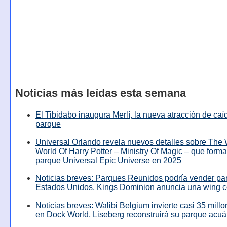
Noticias más leídas esta semana
El Tibidabo inaugura Merlí, la nueva atracción de caíd
parque
Universal Orlando revela nuevos detalles sobre The
World Of Harry Potter – Ministry Of Magic – que forma
parque Universal Epic Universe en 2025
Noticias breves: Parques Reunidos podría vender pa
Estados Unidos, Kings Dominion anuncia una wing c
Noticias breves: Walibi Belgium invierte casi 35 mill
en Dock World, Liseberg reconstruirá su parque acuá