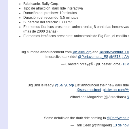
Fabricante: Sally Corp.
Tipo de atracción: dark ride interactiva
Duración del preshow: 10 minutos
Duración del recorrido: 5,5 minutos
Superficie del edificio: 1300 m²
Elementos técnicos presentes: animatronics, 8 pantallas inmersivas
(mas de 2000 dianas)
Elementos temáticos presentes: animatronic de Big Bird, el castillo
Big surprise announcement from
@SallyCorp
and
@PortAventura_U
interactive dark ride!
@Portaventura_ES
#IAE18
#IA
— CoasterForce🎢🎡 (@CoasterForce)
13 
Big Bird is ready!
@SallyCorp
just announced their new dark ride
@sesamestreet
.
pic.twitter.com
— Attractions Magazine (@Attractions)
N
Some details on the dark ride coming to
@PortAventu
— ThrillGeek (@thrillgeek)
13 de nov