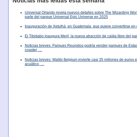
Noticias más leídas esta semana
Universal Orlando revela nuevos detalles sobre The Wizarding World
parte del parque Universal Epic Universe en 2025
Inauguración de Xetulhá, en Guatemala, que quiere convertirse en 
El Tibidabo inaugura Merlí, la nueva atracción de caída libre del p
Noticias breves: Parques Reunidos podría vender parques de Est
coaster, …
Noticias breves: Walibi Belgium invierte casi 35 millones de euros
acuático, …