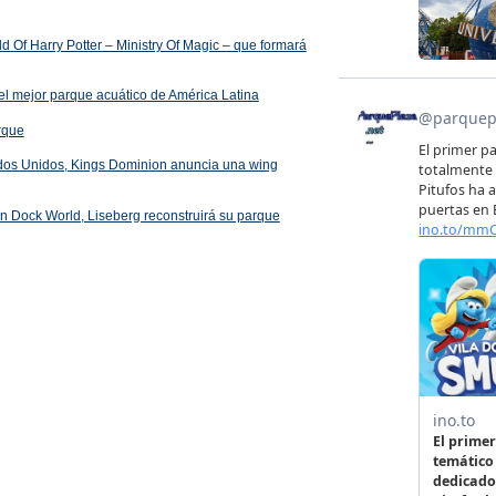
 Of Harry Potter – Ministry Of Magic – que formará
el mejor parque acuático de América Latina
arque
ados Unidos, Kings Dominion anuncia una wing
 en Dock World, Liseberg reconstruirá su parque