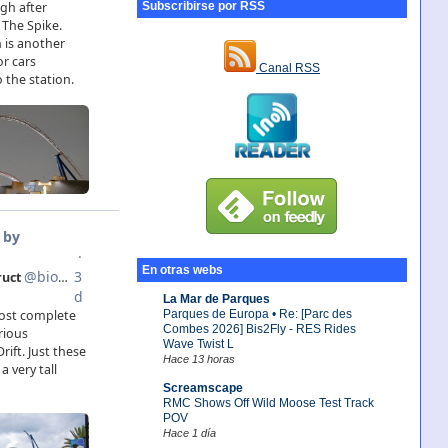
Subscribirse por RSS
Canal RSS
En otras webs
La Mar de Parques
Parques de Europa • Re: [Parc des
Combes 2026] Bis2Fly - RES Rides
Wave Twist L
Hace 13 horas
Screamscape
RMC Shows Off Wild Moose Test Track
POV
Hace 1 día