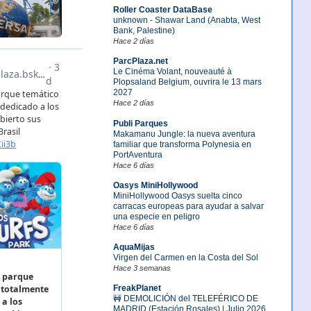
Roller Coaster DataBase
unknown - Shawar Land (Anabta, West
Bank, Palestine)
Hace 2 días
ParcPlaza.net
Le Cinéma Volant, nouveauté à
Plopsaland Belgium, ouvrira le 13 mars
2027
Hace 2 días
Publi Parques
Makamanu Jungle: la nueva aventura
familiar que transforma Polynesia en
PortAventura
Hace 6 días
Oasys MiniHollywood
MiniHollywood Oasys suelta cinco
carracas europeas para ayudar a salvar
una especie en peligro
Hace 6 días
AquaMijas
Virgen del Carmen en la Costa del Sol
Hace 3 semanas
FreakPlanet
🚧 DEMOLICIÓN del TELEFÉRICO DE
MADRID (Estación Rosales) | Julio 2026