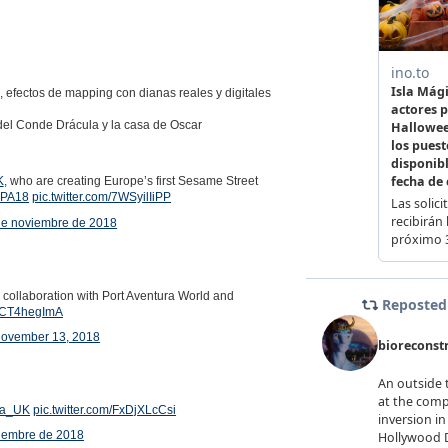
, efectos de mapping con dianas reales y digitales
 del Conde Drácula y la casa de Oscar
K
, who are creating Europe’s first Sesame Street
APA18
pic.twitter.com/7WSyilIiPP
de noviembre de 2018
 collaboration with Port Aventura World and
/MCT4hegImA
ovember 13, 2018
ra_UK
pic.twitter.com/FxDjXLcCsi
iembre de 2018