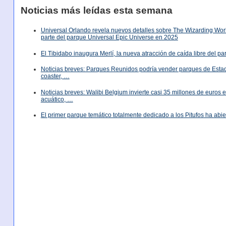
Noticias más leídas esta semana
Universal Orlando revela nuevos detalles sobre The Wizarding World
parte del parque Universal Epic Universe en 2025
El Tibidabo inaugura Merlí, la nueva atracción de caída libre del p
Noticias breves: Parques Reunidos podría vender parques de Est
coaster, …
Noticias breves: Walibi Belgium invierte casi 35 millones de euros
acuático, …
El primer parque temático totalmente dedicado a los Pitufos ha abie