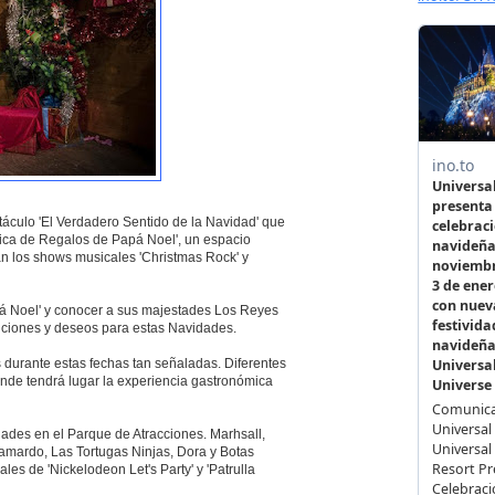
culo 'El Verdadero Sentido de la Navidad' que
rica de Regalos de Papá Noel', un espacio
án los shows musicales 'Christmas Rock' y
pá Noel' y conocer a sus majestades Los Reyes
ticiones y deseos para estas Navidades.
 durante estas fechas tan señaladas. Diferentes
donde tendrá lugar la experiencia gastronómica
ades en el Parque de Atracciones. Marhsall,
lamardo, Las Tortugas Ninjas, Dora y Botas
es de 'Nickelodeon Let's Party' y 'Patrulla