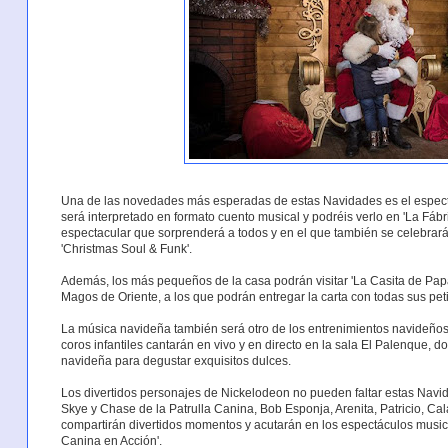
Una de las novedades más esperadas de estas Navidades es el espectá
será interpretado en formato cuento musical y podréis verlo en 'La Fáb
espectacular que sorprenderá a todos y en el que también se celebrar
'Christmas Soul & Funk'.
Además, los más pequeños de la casa podrán visitar 'La Casita de Pa
Magos de Oriente, a los que podrán entregar la carta con todas sus pe
La música navideña también será otro de los entrenimientos navideños
coros infantiles cantarán en vivo y en directo en la sala El Palenque, 
navideña para degustar exquisitos dulces.
Los divertidos personajes de Nickelodeon no pueden faltar estas Navid
Skye y Chase de la Patrulla Canina, Bob Esponja, Arenita, Patricio, Ca
compartirán divertidos momentos y acutarán en los espectáculos musical
Canina en Acción'.