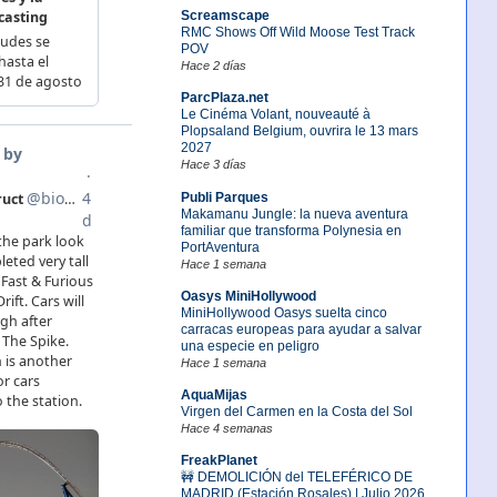
Screamscape
RMC Shows Off Wild Moose Test Track
POV
Hace 2 días
ParcPlaza.net
Le Cinéma Volant, nouveauté à
Plopsaland Belgium, ouvrira le 13 mars
2027
Hace 3 días
Publi Parques
Makamanu Jungle: la nueva aventura
familiar que transforma Polynesia en
PortAventura
Hace 1 semana
Oasys MiniHollywood
MiniHollywood Oasys suelta cinco
carracas europeas para ayudar a salvar
una especie en peligro
Hace 1 semana
AquaMijas
Virgen del Carmen en la Costa del Sol
Hace 4 semanas
FreakPlanet
🚧 DEMOLICIÓN del TELEFÉRICO DE
MADRID (Estación Rosales) | Julio 2026