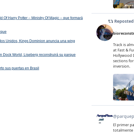
 Of Harry Potter – Ministry Of Magic – que formará
arque
ados Unidos, Kings Dominion anuncia una wing
 en Dock World, Liseberg reconstruirá su parque
rto sus puertas en Brasil