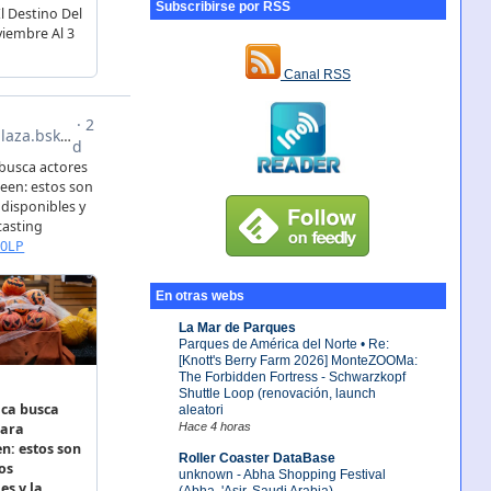
Subscribirse por RSS
Canal RSS
En otras webs
La Mar de Parques
Parques de América del Norte • Re:
[Knott's Berry Farm 2026] MonteZOOMa:
The Forbidden Fortress - Schwarzkopf
Shuttle Loop (renovación, launch
aleatori
Hace 4 horas
Roller Coaster DataBase
unknown - Abha Shopping Festival
(Abha, 'Asir, Saudi Arabia)