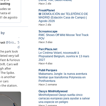
Hace 1 día
FreakPlanet
🚧 DEMOLICIÓN del TELEFÉRICO DE
MADRID (Estación Casa de Campo) |
Agosto 2026
Hace 1 día
Screamscape
RMC Shows Off Wild Moose Test Track
POV
Hace 3 días
ParcPlaza.net
Le Cinéma Volant, nouveauté à
Plopsaland Belgium, ouvrira le 13 mars
2027
Hace 4 días
Publi Parques
Makamanu Jungle: la nueva aventura
familiar que transforma Polynesia en
PortAventura
Hace 1 semana
Oasys MiniHollywood
MiniHollywood Oasys suelta cinco
carracas europeas para ayudar a salvar
una especie en peligro
Hace 1 semana