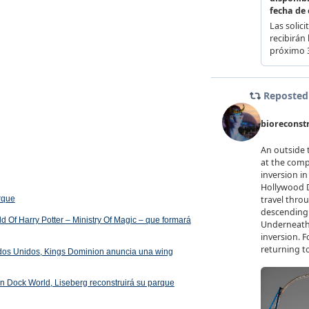
arque
 Of Harry Potter – Ministry Of Magic – que formará
ados Unidos, Kings Dominion anuncia una wing
 en Dock World, Liseberg reconstruirá su parque