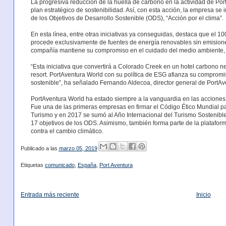
La progresiva reducción de la huella de carbono en la actividad de Po
plan estratégico de sostenibilidad. Así, con esta acción, la empresa se
de los Objetivos de Desarrollo Sostenible (ODS), “Acción por el clima”.
En esta línea, entre otras iniciativas ya conseguidas, destaca que el 10
procede exclusivamente de fuentes de energía renovables sin emision
compañía mantiene su compromiso en el cuidado del medio ambiente, co
“Esta iniciativa que convertirá a Colorado Creek en un hotel carbono n
resort. PortAventura World con su política de ESG afianza su comprom
sostenible”, ha señalado Fernando Aldecoa, director general de PortAv
PortAventura World ha estado siempre a la vanguardia en las acciones
Fue una de las primeras empresas en firmar el Código Ético Mundial pa
Turismo y en 2017 se sumó al Año Internacional del Turismo Sostenible.
17 objetivos de los ODS. Asimismo, también forma parte de la plataform
contra el cambio climático.
Publicado a las
marzo 05, 2019
Etiquetas
comunicado
,
España
,
Port Aventura
Entrada más reciente
Inicio