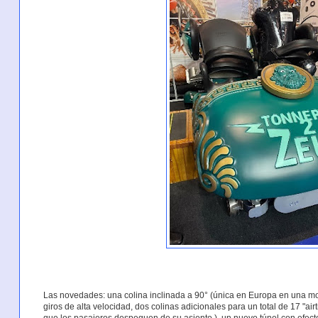
Las novedades: una colina inclinada a 90° (única en Europa en una mo
giros de alta velocidad, dos colinas adicionales para un total de 17 "a
que los pasajeros despeguen de su asiento ), un nuevo túnel con efectos