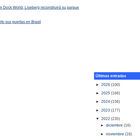
 en Dock World, Liseberg reconstruirá su parque
rto sus puertas en Brasil
Últimas entradas
►
2026
(100)
►
2025
(166)
►
2024
(156)
►
2023
(177)
▼
2022
(235)
►
diciembre
(16)
►
noviembre
(16)