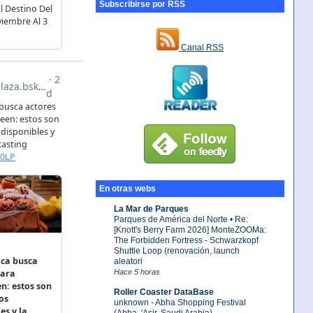
Subscribirse por RSS
Canal RSS
En otras webs
La Mar de Parques
Parques de América del Norte • Re:
[Knott's Berry Farm 2026] MonteZOOMa:
The Forbidden Fortress - Schwarzkopf
Shuttle Loop (renovación, launch
aleatori
Hace 5 horas
Roller Coaster DataBase
unknown - Abha Shopping Festival
(Abha, 'Asir, Saudi Arabia)