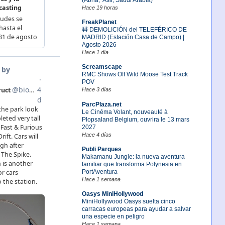
Hace 19 horas
FreakPlanet
🚧 DEMOLICIÓN del TELEFÉRICO DE
MADRID (Estación Casa de Campo) |
Agosto 2026
Hace 1 día
Screamscape
RMC Shows Off Wild Moose Test Track
POV
Hace 3 días
ParcPlaza.net
Le Cinéma Volant, nouveauté à
Plopsaland Belgium, ouvrira le 13 mars
2027
Hace 4 días
Publi Parques
Makamanu Jungle: la nueva aventura
familiar que transforma Polynesia en
PortAventura
Hace 1 semana
Oasys MiniHollywood
MiniHollywood Oasys suelta cinco
carracas europeas para ayudar a salvar
una especie en peligro
Hace 1 semana