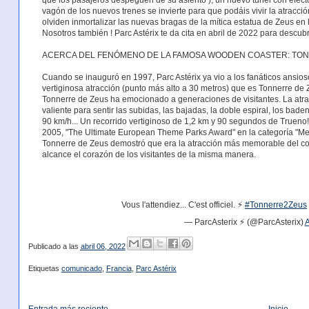
vagón de los nuevos trenes se invierte para que podáis vivir la atracció
olviden inmortalizar las nuevas bragas de la mítica estatua de Zeus en
Nosotros también ! Parc Astérix te da cita en abril de 2022 para descubr
ACERCA DEL FENÓMENO DE LA FAMOSA WOODEN COASTER: TO
Cuando se inauguró en 1997, Parc Astérix ya vio a los fanáticos ansios
vertiginosa atracción (punto más alto a 30 metros) que es Tonnerre de 
Tonnerre de Zeus ha emocionado a generaciones de visitantes. La atra
valiente para sentir las subidas, las bajadas, la doble espiral, los bade
90 km/h... Un recorrido vertiginoso de 1,2 km y 90 segundos de Trueno
2005, "The Ultimate European Theme Parks Award" en la categoría "M
Tonnerre de Zeus demostró que era la atracción más memorable del co
alcance el corazón de los visitantes de la misma manera.
Vous l'attendiez... C'est officiel. ⚡️
#Tonnerre2Zeus
— ParcAsterix ⚡️ (@ParcAsterix)
A
Publicado a las
abril 06, 2022
Etiquetas
comunicado
,
Francia
,
Parc Astérix