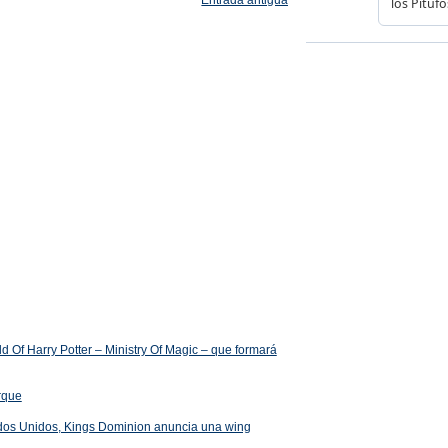
Entrada antigua
 Of Harry Potter – Ministry Of Magic – que formará
arque
ados Unidos, Kings Dominion anuncia una wing