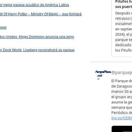
el mejor parque acuático de América Latina
 Of Harry Potter – Ministry Of Magic – que formará
arque
ados Unidos, Kings Dominion anuncia una wing
 en Dock World, Liseberg reconstruirá su parque