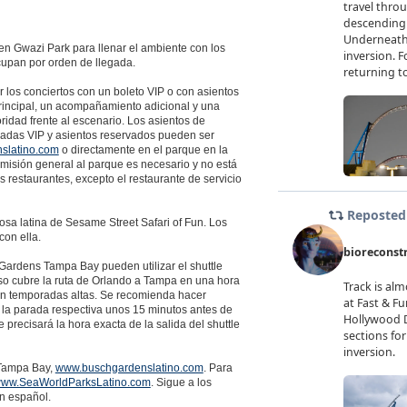
. en Gwazi Park para llenar el ambiente con los
cupan por orden de llegada.
r los conciertos con un boleto VIP o con asientos
principal, un acompañamiento adicional y una
ridad frente al escenario. Los asientos de
radas VIP y asientos reservados pueden ser
slatino.com
o directamente en el parque en la
dmisión general al parque es necesario y no está
s restaurantes, excepto el restaurante de servicio
osa latina de Sesame Street Safari of Fun. Los
on ella.
Gardens Tampa Bay pueden utilizar el shuttle
eso cubre la ruta de Orlando a Tampa en una hora
 en temporadas altas. Se recomienda hacer
n la parada respectiva unos 15 minutos antes de
 precisará la hora exacta de la salida del shuttle
 Tampa Bay,
www.buschgardenslatino.com
. Para
ww.SeaWorldParksLatino.com
. Sigue a los
n español.