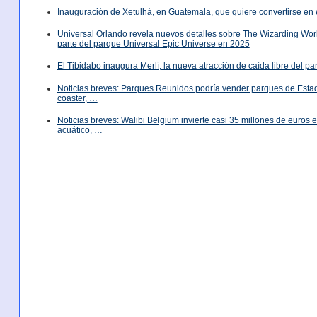
Inauguración de Xetulhá, en Guatemala, que quiere convertirse en 
Universal Orlando revela nuevos detalles sobre The Wizarding World
parte del parque Universal Epic Universe en 2025
El Tibidabo inaugura Merlí, la nueva atracción de caída libre del p
Noticias breves: Parques Reunidos podría vender parques de Est
coaster, …
Noticias breves: Walibi Belgium invierte casi 35 millones de euros
acuático, …