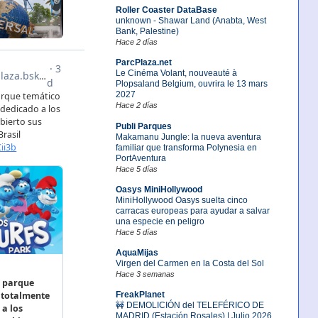
Roller Coaster DataBase
unknown - Shawar Land (Anabta, West
Bank, Palestine)
Hace 2 días
ParcPlaza.net
Le Cinéma Volant, nouveauté à
Plopsaland Belgium, ouvrira le 13 mars
2027
Hace 2 días
Publi Parques
Makamanu Jungle: la nueva aventura
familiar que transforma Polynesia en
PortAventura
Hace 5 días
Oasys MiniHollywood
MiniHollywood Oasys suelta cinco
carracas europeas para ayudar a salvar
una especie en peligro
Hace 5 días
AquaMijas
Virgen del Carmen en la Costa del Sol
Hace 3 semanas
FreakPlanet
🚧 DEMOLICIÓN del TELEFÉRICO DE
MADRID (Estación Rosales) | Julio 2026