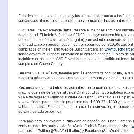
El festival comienza al mediodía, y los conciertos arrancan a las 3 p.m
contagiosos ritmos de salsa, merengue y reggaetón. Los asientos se o
Si quieres una experiencia única, reserva el mejor asiento para disfruta
de prioridad. El boleto VIP cuesta $27,99 e incluye una comida (plato 
bebida no alcohólica de tamaño regular) y un asiento reservado de prio
prioridad también pueden adquirirse por separado por $19,95. Las ent
comprados online en sitio Web de BuschGardens en
www.buschgarden
tienda Adventure Outpost, ubicada en la entrada principal. Boleto de a
incluido con los boletos VIP. El voucher de comida es válido en todos lo
completo en Crown Colony.
Durante Viva La Música, también podrás encontrarte con Rosita, la fam
niños estarán encantados de conocerla en persona y tomarse una foto c
Recuerda que ahora todos los visitantes que tengan entradas a Busch 
gratuito que sale de varios sitios de Orlando. El cómodo autobús expr
y sale de regreso a Orlando al cierre de Busch Gardens o a las 7 p.m.
reservaciones para el shuttle por el teléfono 1-800-221-1339 y estar e
la hora de salida. En el momento de hacer la reservación, el operador te
de cada parada específica.
Para más detalles, explora el sitio Web en español de Busch Gardens
conocer todos los parques de SeaWorld Parks & Entertainment, visite
w
parques en Twitter (@SeaWorldLatino) y Facebook (SeaWorldLatino) e