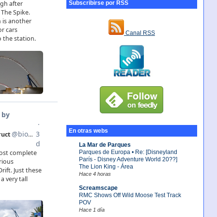
Subscribirse por RSS
Canal RSS
En otras webs
La Mar de Parques
Parques de Europa • Re: [Disneyland
París - Disney Adventure World 20??]
The Lion King - Área
Hace 4 horas
Screamscape
RMC Shows Off Wild Moose Test Track
POV
Hace 1 día