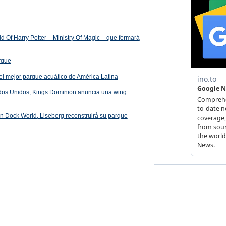
 Of Harry Potter – Ministry Of Magic – que formará
arque
el mejor parque acuático de América Latina
ados Unidos, Kings Dominion anuncia una wing
 en Dock World, Liseberg reconstruirá su parque