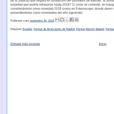
de la Justicia) que llegará en sustitución del simulador de Batman: la S
novedad que podría retrasarse hasta 2018? O, como se comentó, se inaugur
considerándolo como novedad 2018 (como en Futuroscope, donde abren 
presentándolas como novedades del año siguiente)
Publicado a las
noviembre 30, 2016
Etiquetas
España
,
Parque de Atracciones de Madrid
,
Parque Warner Madrid
,
Parqu
Entrada más reciente
Inicio