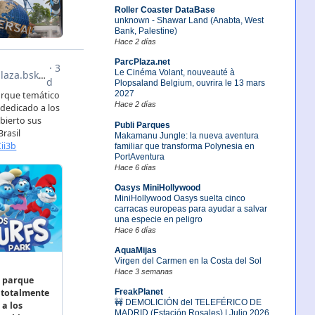
Roller Coaster DataBase
unknown - Shawar Land (Anabta, West
Bank, Palestine)
Hace 2 días
ParcPlaza.net
Le Cinéma Volant, nouveauté à
Plopsaland Belgium, ouvrira le 13 mars
2027
Hace 2 días
Publi Parques
Makamanu Jungle: la nueva aventura
familiar que transforma Polynesia en
PortAventura
Hace 6 días
Oasys MiniHollywood
MiniHollywood Oasys suelta cinco
carracas europeas para ayudar a salvar
una especie en peligro
Hace 6 días
AquaMijas
Virgen del Carmen en la Costa del Sol
Hace 3 semanas
FreakPlanet
🚧 DEMOLICIÓN del TELEFÉRICO DE
MADRID (Estación Rosales) | Julio 2026