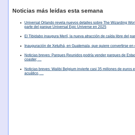
Noticias más leídas esta semana
Universal Orlando revela nuevos detalles sobre The Wizarding World
parte del parque Universal Epic Universe en 2025
El Tibidabo inaugura Merlí, la nueva atracción de caída libre del p
Inauguración de Xetulhá, en Guatemala, que quiere convertirse en 
Noticias breves: Parques Reunidos podría vender parques de Est
coaster, …
Noticias breves: Walibi Belgium invierte casi 35 millones de euros
acuático, …