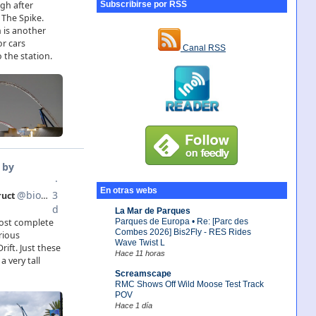
Subscribirse por RSS
Canal RSS
En otras webs
La Mar de Parques
Parques de Europa • Re: [Parc des
Combes 2026] Bis2Fly - RES Rides
Wave Twist L
Hace 11 horas
Screamscape
RMC Shows Off Wild Moose Test Track
POV
Hace 1 día