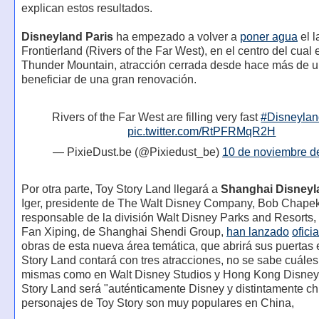
explican estos resultados.
Disneyland Paris
ha empezado a volver a
poner agua
el l
Frontierland (Rivers of the Far West), en el centro del cual 
Thunder Mountain, atracción cerrada desde hace más de u
beneficiar de una gran renovación.
Rivers of the Far West are filling very fast
#Disneylan
pic.twitter.com/RtPFRMqR2H
— PixieDust.be (@Pixiedust_be)
10 de noviembre d
Por otra parte, Toy Story Land llegará a
Shanghai Disneyl
Iger, presidente de The Walt Disney Company, Bob Chapek
responsable de la división Walt Disney Parks and Resorts,
Fan Xiping, de Shanghai Shendi Group,
han lanzado
ofici
obras de esta nueva área temática, que abrirá sus puertas
Story Land contará con tres atracciones, no se sabe cuáles
mismas como en Walt Disney Studios y Hong Kong Disney
Story Land será "auténticamente Disney y distintamente ch
personajes de Toy Story son muy populares en China,