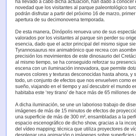
ha llevado a cabo dicha actuación, han dado a conocer 
novedad que los visitantes al parque paleontológico tur
podrán disfrutar a partir del próximo 16 de marzo, primer
apertura de su decimonovena temporada.
De esta manera, Dinópolis renueva uno de sus espectá
valorados por los visitantes al parque sin perder su orig
esencia, dado que el actor principal del mismo sigue si
Tyrannosaurus rex animatrónico que recrea con asomb
precisión los movimientos de este dinosaurio del Cretác
al mismo tiempo, se ha conseguido reforzar su presenci
escena con un iluminación innovadora, que permite dota
nuevos colores y texturas desconocidas hasta ahora, y 
todo, un conjunto de efectos que nos envuelven como e
sueño, viajando en el tiempo y así descubrir el mundo e
habitaba este ‘rey tirano’ de hace más de 65 millones d
A dicha iluminación, se une un laborioso trabajo de dis
imágenes de más de 15 minutos de efectos de proyecci
una superficie de más de 300 m², ensambladas a la perf
espacio escenográfico de dicho show, gracias a la inco
del vídeo mapping; técnica que utiliza proyectores de v
desplegar una animación o imágenes sobre superficies 