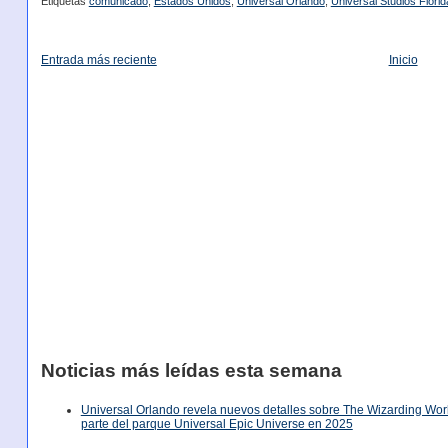
Etiquetas
comunicado
,
Estados Unidos
,
Universal Orlando
,
Universal Studios Florid
Entrada más reciente
Inicio
Noticias más leídas esta semana
Universal Orlando revela nuevos detalles sobre The Wizarding World
parte del parque Universal Epic Universe en 2025