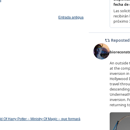
a
Entrada antigua
 Of Harry Potter – Ministry Of Magic – que formará