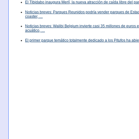
El Tibidabo inaugura Merlí, la nueva atracción de caída libre del p
Noticias breves: Parques Reunidos podría vender parques de Est
coaster, …
Noticias breves: Walibi Belgium invierte casi 35 millones de euros
acuático, …
El primer parque temático totalmente dedicado a los Pitufos ha abie