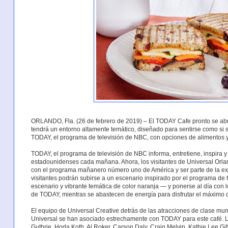
ORLANDO, Fla. (26 de febrero de 2019) – El TODAY Cafe pronto se abri
tendrá un entorno altamente temático, diseñado para sentirse como si se
TODAY, el programa de televisión de NBC, con opciones de alimentos y
TODAY, el programa de televisión de NBC informa, entretiene, inspira y
estadounidenses cada mañana. Ahora, los visitantes de Universal Orla
con el programa mañanero número uno de América y ser parte de la exp
visitantes podrán subirse a un escenario inspirado por el programa de 
escenario y vibrante temática de color naranja — y ponerse al día con lo
de TODAY, mientras se abastecen de energía para disfrutar el máximo 
El equipo de Universal Creative detrás de las atracciones de clase mun
Universal se han asociado estrechamente con TODAY para este café. 
Guthrie, Hoda Kotb, Al Roker, Carson Daly, Craig Melvin, Kathie Lee Giff