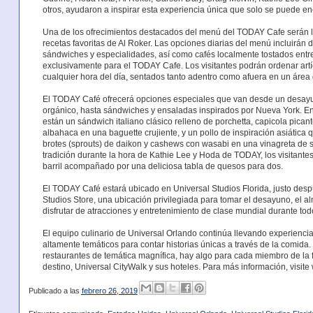
otros, ayudaron a inspirar esta experiencia única que solo se puede en
Una de los ofrecimientos destacados del menú del TODAY Cafe serán lo
recetas favoritas de Al Roker. Las opciones diarias del menú incluirán
sándwiches y especialidades, así como cafés localmente tostados entr
exclusivamente para el TODAY Cafe. Los visitantes podrán ordenar artícu
cualquier hora del día, sentados tanto adentro como afuera en un área
El TODAY Café ofrecerá opciones especiales que van desde un desayu
orgánico, hasta sándwiches y ensaladas inspirados por Nueva York. Ent
están un sándwich italiano clásico relleno de porchetta, capicola picant
albahaca en una baguette crujiente, y un pollo de inspiración asiática q
brotes (sprouts) de daikon y cashews con wasabi en una vinagreta de
tradición durante la hora de Kathie Lee y Hoda de TODAY, los visitante
barril acompañado por una deliciosa tabla de quesos para dos.
El TODAY Café estará ubicado en Universal Studios Florida, justo despu
Studios Store, una ubicación privilegiada para tomar el desayuno, el a
disfrutar de atracciones y entretenimiento de clase mundial durante todo
El equipo culinario de Universal Orlando continúa llevando experienci
altamente temáticos para contar historias únicas a través de la comid
restaurantes de temática magnífica, hay algo para cada miembro de la f
destino, Universal CityWalk y sus hoteles. Para más información, visi
Publicado a las
febrero 26, 2019