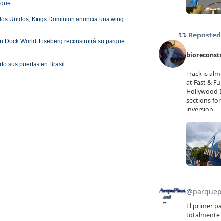
arque
ados Unidos, Kings Dominion anuncia una wing
 en Dock World, Liseberg reconstruirá su parque
rto sus puertas en Brasil