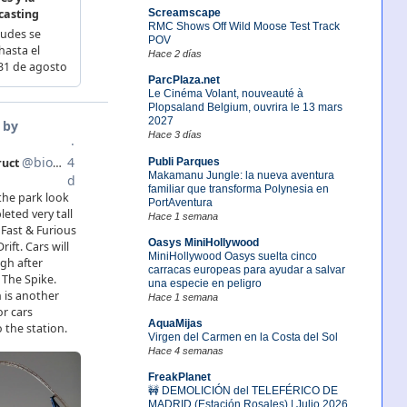
Screamscape
RMC Shows Off Wild Moose Test Track
POV
Hace 2 días
ParcPlaza.net
Le Cinéma Volant, nouveauté à
Plopsaland Belgium, ouvrira le 13 mars
2027
Hace 3 días
Publi Parques
Makamanu Jungle: la nueva aventura
familiar que transforma Polynesia en
PortAventura
Hace 1 semana
Oasys MiniHollywood
MiniHollywood Oasys suelta cinco
carracas europeas para ayudar a salvar
una especie en peligro
Hace 1 semana
AquaMijas
Virgen del Carmen en la Costa del Sol
Hace 4 semanas
FreakPlanet
🚧 DEMOLICIÓN del TELEFÉRICO DE
MADRID (Estación Rosales) | Julio 2026