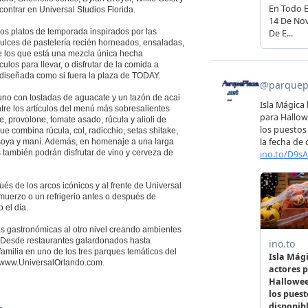
contrar en Universal Studios Florida.
s platos de temporada inspirados por las
 dulces de pastelería recién horneados, ensaladas,
e los que está una mezcla única hecha
los para llevar, o disfrutar de la comida a
 diseñada como si fuera la plaza de TODAY.
no con tostadas de aguacate y un tazón de acai
re los artículos del menú más sobresalientes
e, provolone, tomate asado, rúcula y alioli de
ue combina rúcula, col, radicchio, setas shitake,
 soya y maní. Además, en homenaje a una larga
s también podrán disfrutar de vino y cerveza de
és de los arcos icónicos y al frente de Universal
lmuerzo o un refrigerio antes o después de
 el día.
as gastronómicas al otro nivel creando ambientes
a. Desde restaurantes galardonados hasta
amilia en uno de los tres parques temáticos del
te www.UniversalOrlando.com.