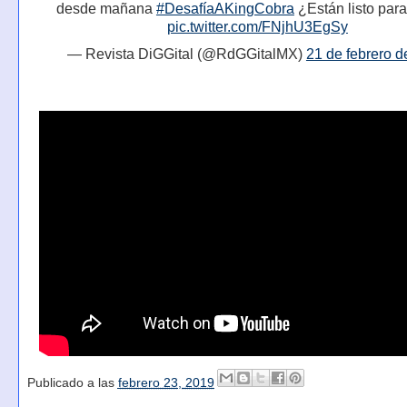
desde mañana
#DesafíaAKingCobra
¿Están listo para
pic.twitter.com/FNjhU3EgSy
— Revista DiGGital (@RdGGitalMX)
21 de febrero 
Publicado a las
febrero 23, 2019