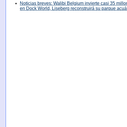
Noticias breves: Walibi Belgium invierte casi 35 mill
en Dock World, Liseberg reconstruirá su parque acuá