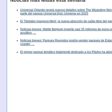
Noticias más leídas esta semana
Universal Orlando revela nuevos detalles sobre The Wizarding World
parte del parque Universal Epic Universe en 2025
El Tibidabo inaugura Merlí, la nueva atracción de caída libre del p
Noticias breves: Walibi Belgium invierte casi 35 millones de euros
acuático, …
Noticias breves: Parques Reunidos podría vender parques de Est
coaster, …
El primer parque temático totalmente dedicado a los Pitufos ha abie