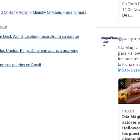
 Of Harry Potter – Ministry Of Magic – que formará
arque
 en Dock World, Liseberg reconstruirá su parque
ados Unidos, Kings Dominion anuncia una wing
rto sus puertas en Brasil