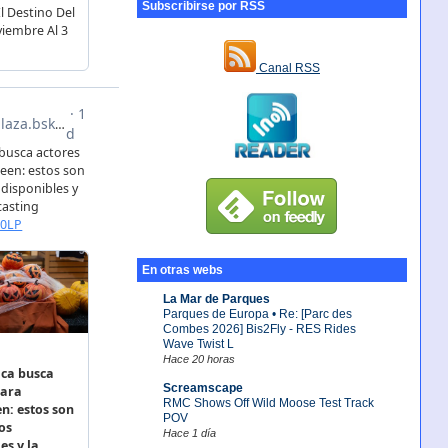
Subscribirse por RSS
Canal RSS
En otras webs
La Mar de Parques
Parques de Europa • Re: [Parc des
Combes 2026] Bis2Fly - RES Rides
Wave Twist L
Hace 20 horas
Screamscape
RMC Shows Off Wild Moose Test Track
POV
Hace 1 día