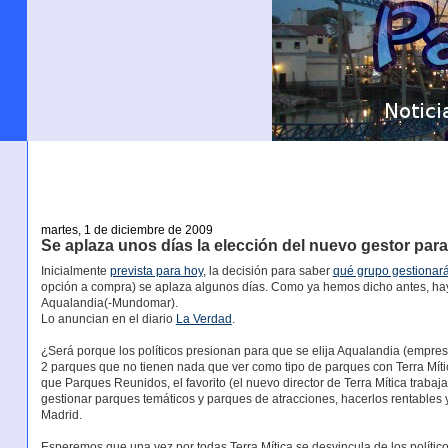
martes, 1 de diciembre de 2009
Se aplaza unos días la elección del nuevo gestor para
Inicialmente
prevista para hoy
, la decisión para saber
qué grupo gestionará
opción a compra) se aplaza algunos días. Como ya hemos dicho antes, hay
Aqualandia(-Mundomar).
Lo anuncian en el diario
La Verdad
.
¿Será porque los políticos presionan para que se elija Aqualandia (empres
2 parques que no tienen nada que ver como tipo de parques con Terra Míti
que Parques Reunidos, el favorito (el nuevo director de Terra Mítica traba
gestionar parques temáticos y parques de atracciones, hacerlos rentable
Madrid.
Esperemos que una vez por todas Terra Mítica se desvincula de los polític