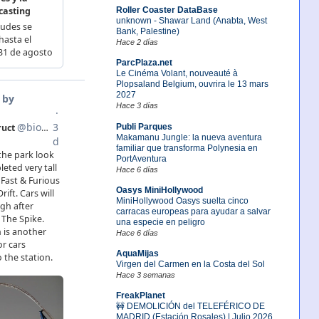
Roller Coaster DataBase
unknown - Shawar Land (Anabta, West
Bank, Palestine)
Hace 2 días
ParcPlaza.net
Le Cinéma Volant, nouveauté à
Plopsaland Belgium, ouvrira le 13 mars
2027
Hace 3 días
Publi Parques
Makamanu Jungle: la nueva aventura
familiar que transforma Polynesia en
PortAventura
Hace 6 días
Oasys MiniHollywood
MiniHollywood Oasys suelta cinco
carracas europeas para ayudar a salvar
una especie en peligro
Hace 6 días
AquaMijas
Virgen del Carmen en la Costa del Sol
Hace 3 semanas
FreakPlanet
🚧 DEMOLICIÓN del TELEFÉRICO DE
MADRID (Estación Rosales) | Julio 2026