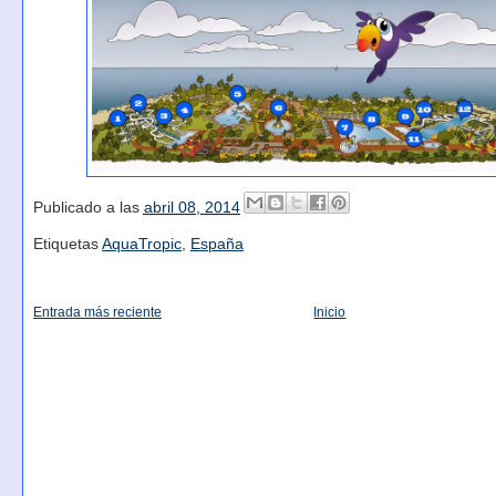
Publicado a las
abril 08, 2014
Etiquetas
AquaTropic
,
España
Entrada más reciente
Inicio