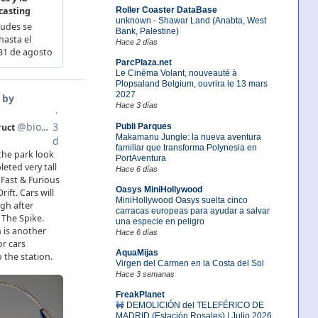
Roller Coaster DataBase
unknown - Shawar Land (Anabta, West
Bank, Palestine)
Hace 2 días
ParcPlaza.net
Le Cinéma Volant, nouveauté à
Plopsaland Belgium, ouvrira le 13 mars
2027
Hace 3 días
Publi Parques
Makamanu Jungle: la nueva aventura
familiar que transforma Polynesia en
PortAventura
Hace 6 días
Oasys MiniHollywood
MiniHollywood Oasys suelta cinco
carracas europeas para ayudar a salvar
una especie en peligro
Hace 6 días
AquaMijas
Virgen del Carmen en la Costa del Sol
Hace 3 semanas
FreakPlanet
🚧 DEMOLICIÓN del TELEFÉRICO DE
MADRID (Estación Rosales) | Julio 2026