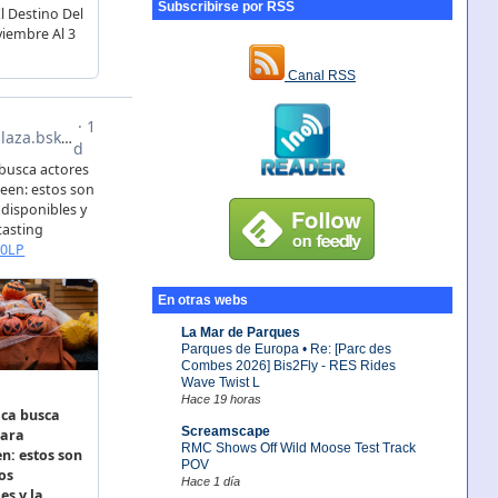
Subscribirse por RSS
Canal RSS
En otras webs
La Mar de Parques
Parques de Europa • Re: [Parc des
Combes 2026] Bis2Fly - RES Rides
Wave Twist L
Hace 19 horas
Screamscape
RMC Shows Off Wild Moose Test Track
POV
Hace 1 día