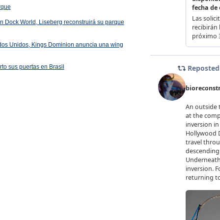
arque
 en Dock World, Liseberg reconstruirá su parque
ados Unidos, Kings Dominion anuncia una wing
rto sus puertas en Brasil