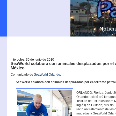
miércoles, 30 de junio de 2010
SeaWorld colabora con animales desplazados por el d
México
Comunicado de
SeaWorld Orlando
:
SeaWorld colabora con animales desplazados por el derrame petrole
ORLANDO, Florida, Junio 29
Orlando recibió a 9 tortuga
Instituto de Estudios sobre
inglés) en Gulfport, Misisip
recibían tratamiento de les
mudadas a SeaWorld Orlando