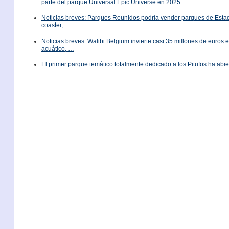
parte del parque Universal Epic Universe en 2025
Noticias breves: Parques Reunidos podría vender parques de Est
coaster, …
Noticias breves: Walibi Belgium invierte casi 35 millones de euros
acuático, …
El primer parque temático totalmente dedicado a los Pitufos ha abie