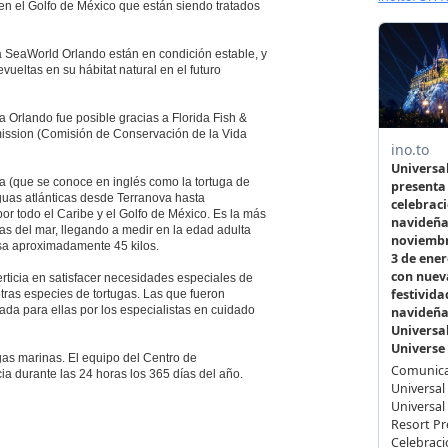
 en el Golfo de México que están siendo tratados
a SeaWorld Orlando están en condición estable, y
ueltas en su hábitat natural en el futuro
a Orlando fue posible gracias a Florida Fish &
ission (Comisión de Conservación de la Vida
da (que se conoce en inglés como la tortuga de
guas atlánticas desde Terranova hasta
r todo el Caribe y el Golfo de México. Es la más
as del mar, llegando a medir en la edad adulta
sa aproximadamente 45 kilos.
ticia en satisfacer necesidades especiales de
 otras especies de tortugas. Las que fueron
ada para ellas por los especialistas en cuidado
tugas marinas. El equipo del Centro de
ia durante las 24 horas los 365 días del año.