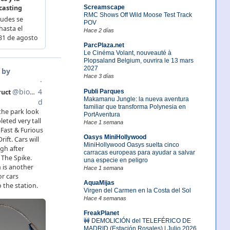
Screamscape
RMC Shows Off Wild Moose Test Track
POV
Hace 2 días
ParcPlaza.net
Le Cinéma Volant, nouveauté à
Plopsaland Belgium, ouvrira le 13 mars
2027
Hace 3 días
Publi Parques
Makamanu Jungle: la nueva aventura
familiar que transforma Polynesia en
PortAventura
Hace 1 semana
Oasys MiniHollywood
MiniHollywood Oasys suelta cinco
carracas europeas para ayudar a salvar
una especie en peligro
Hace 1 semana
AquaMijas
Virgen del Carmen en la Costa del Sol
Hace 4 semanas
FreakPlanet
🚧 DEMOLICIÓN del TELEFÉRICO DE
MADRID (Estación Rosales) | Julio 2026