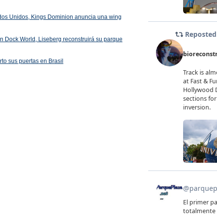
ados Unidos, Kings Dominion anuncia una wing
 en Dock World, Liseberg reconstruirá su parque
rto sus puertas en Brasil