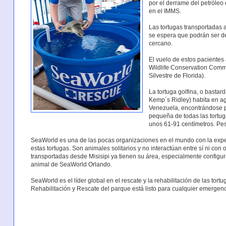
por el derrame del petróleo
en el IMMS.
Las tortugas transportadas 
se espera que podrán ser dev
cercano.
El vuelo de estos pacientes 
Wildlife Conservation Comm
Silvestre de Florida).
La tortuga golfina, o bastar
Kemp´s Ridley) habita en a
Venezuela, encontrándose po
pequeña de todas las tortug
unos 61-91 centímetros. Pe
SeaWorld es una de las pocas organizaciones en el mundo con la exper
estas tortugas. Son animales solitarios y no interactúan entre sí ni con
transportadas desde Misisipi ya tienen su área, especialmente configur
animal de SeaWorld Orlando.
SeaWorld es el líder global en el rescate y la rehabilitación de las tor
Rehabilitación y Rescate del parque está listo para cualquier emergenc