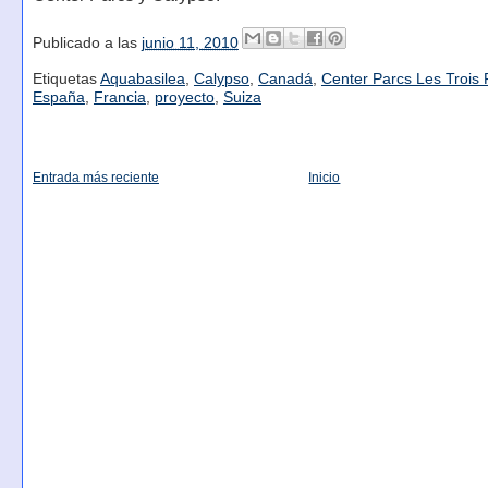
Publicado a las
junio 11, 2010
Etiquetas
Aquabasilea
,
Calypso
,
Canadá
,
Center Parcs Les Trois 
España
,
Francia
,
proyecto
,
Suiza
Entrada más reciente
Inicio