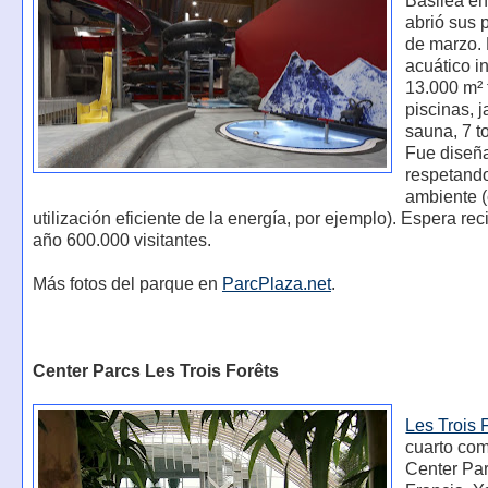
Basilea en
abrió sus 
de marzo.
acuático i
13.000 m² 
piscinas, j
sauna, 7 t
Fue diseñ
respetand
ambiente 
utilización eficiente de la energía, por ejemplo). Espera rec
año 600.000 visitantes.
Más fotos del parque en
ParcPlaza.net
.
Center Parcs Les Trois Forêts
Les Trois 
cuarto com
Center Pa