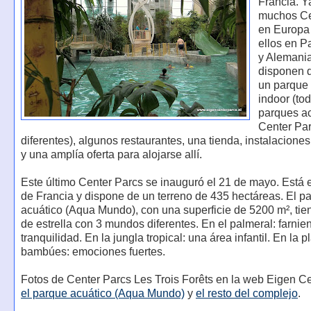
Francia. Y
muchos Ce
en Europa
ellos en P
y Alemania
disponen d
un parque 
indoor (to
parques a
Center Pa
diferentes), algunos restaurantes, una tienda, instalacione
y una amplía oferta para alojarse allí.
Este último Center Parcs se inauguró el 21 de mayo. Está e
de Francia y dispone de un terreno de 435 hectáreas. El p
acuático (Aqua Mundo), con una superficie de 5200 m², tie
de estrella con 3 mundos diferentes. En el palmeral: farnien
tranquilidad. En la jungla tropical: una área infantil. En la 
bambúes: emociones fuertes.
Fotos de Center Parcs Les Trois Forêts en la web Eigen Ce
el parque acuático (Aqua Mundo)
y
el resto del complejo
.