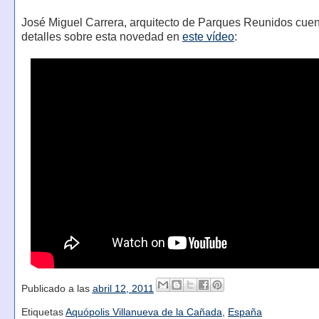
José Miguel Carrera, arquitecto de Parques Reunidos cue
detalles sobre esta novedad en
este vídeo
:
Publicado a las
abril 12, 2011
Etiquetas
Aquópolis Villanueva de la Cañada
,
España